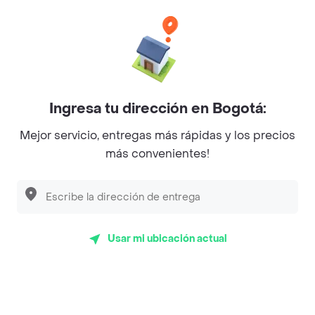
Philippe
Baskin Robbins
La Cesta
Mercari - Postres
Ingresa tu dirección en Bogotá:
Myriam Camhi Co
Mejor servicio, entregas más rápidas y los precios
Magnifique
más convenientes!
Empanaditas de Pipian - Empanadas
Desayunadero de la 42
Luisa Postres
Usar mi ubicación actual
Sopitas y Frijoladas
Subway