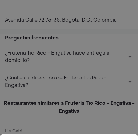
Avenida Calle 72 75-35, Bogotá, D.C., Colombia
Preguntas frecuentes
¿Fruteria Tío Rico - Engativa hace entrega a
domicilio?
¿Cuál es la dirección de Fruteria Tío Rico -
Engativa?
Restaurantes similares a Fruteria Tío Rico - Engativa -
Engativá
L´s Café