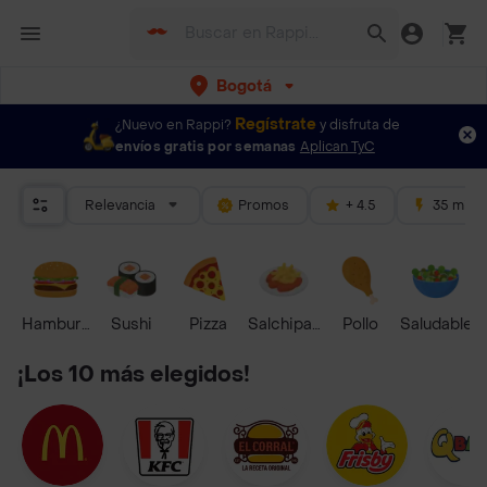
Bogotá
Regístrate
¿Nuevo en Rappi?
y disfruta de
envíos gratis por semanas
Aplican TyC
Relevancia
Promos
+ 4.5
35 mins
Hamburguesa
Sushi
Pizza
Salchipapas
Pollo
Saludable
¡Los 10 más elegidos!