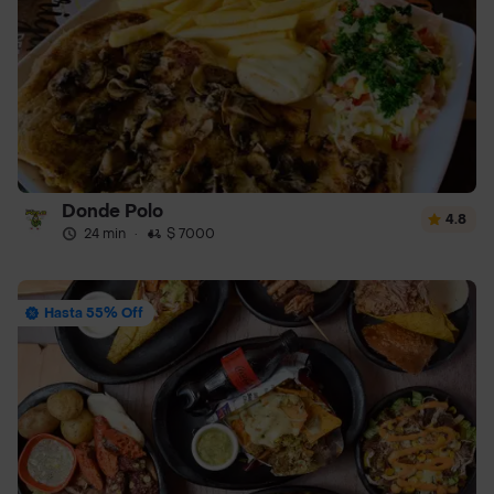
Donde Polo
4.8
24 min
·
$ 7000
Hasta 55% Off