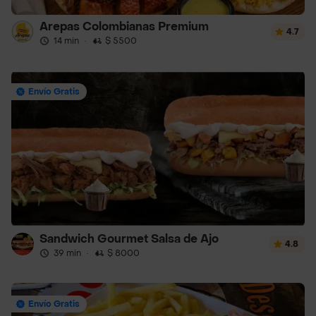
Arepas Colombianas Premium
4.7
14 min
·
$ 5500
Envío Gratis
Sandwich Gourmet Salsa de Ajo
4.8
39 min
·
$ 8000
Envío Gratis