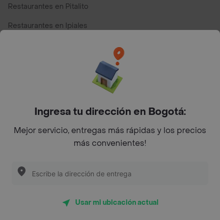
Restaurantes en Pitalito
Restaurantes en Ipiales
Restaurantes en San Andres
Restaurantes cerca de mi para pedir Comida a Domicilio -
Top Marcas y Cadenas de Restaurantes
Ingresa tu dirección en Bogotá:
Encuéntranos en estos países
Mejor servicio, entregas más rápidas y los precios
más convenientes!
App Store
Google play
AppGallery
Usar mi ubicación actual