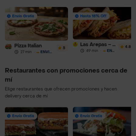
Envío Gratis
Hasta 18% Off
Las Arepas – Arepas Rellenas
Pizza Italian
4.8
5
49 min
·
ENVÍO GRATIS
27 min
·
ENVÍO GRATIS
Restaurantes con promociones cerca de
mí
Elige restaurantes que ofrecen promociones y hacen
delivery cerca de mí
Envío Gratis
Envío Gratis