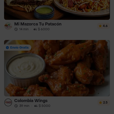
Mi Mazorca Tu Patacón
4.6
14 min
·
$ 6000
Envío Gratis
Colombia Wings
2.5
39 min
·
$ 5000