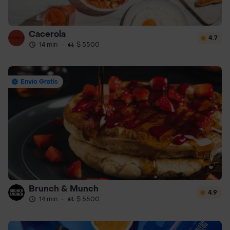
Cacerola
4.7
14 min
·
$ 5500
Envío Gratis
Brunch & Munch
4.9
14 min
·
$ 5500