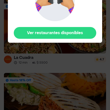
Envío Gratis
Ver restaurantes disponibles
La Cuadra
4.7
12 min
·
$ 5500
Hasta 18% Off