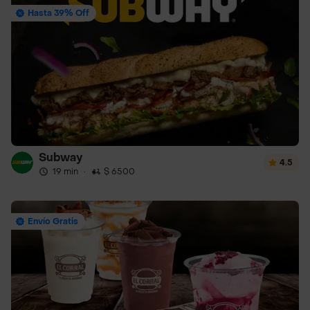
Hasta 39% Off
Subway
4.5
19 min
·
$ 6500
Envío Gratis