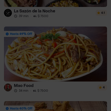
La Sazón de la Noche
4.1
39 min
·
$ 7500
Hasta 49% Off
Mao Food
4
34 min
·
$ 7500
Hasta 40% Off