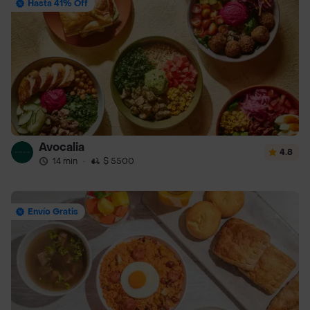
Hasta 41% Off
Avocalia
4.8
14 min
·
$ 5500
Envío Gratis