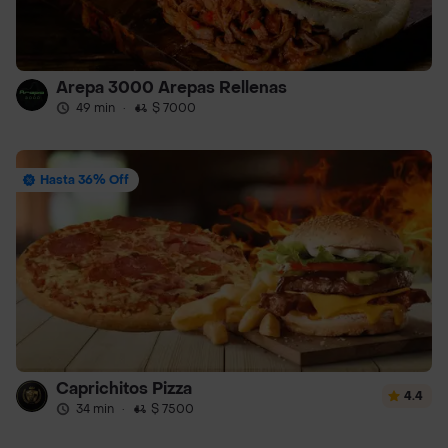
Arepa 3000 Arepas Rellenas
49 min
·
$ 7000
Hasta 36% Off
Caprichitos Pizza
4.4
34 min
·
$ 7500