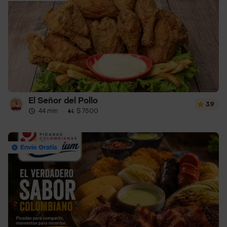
El Señor del Pollo
3.9
44 min
·
$ 7500
Envío Gratis