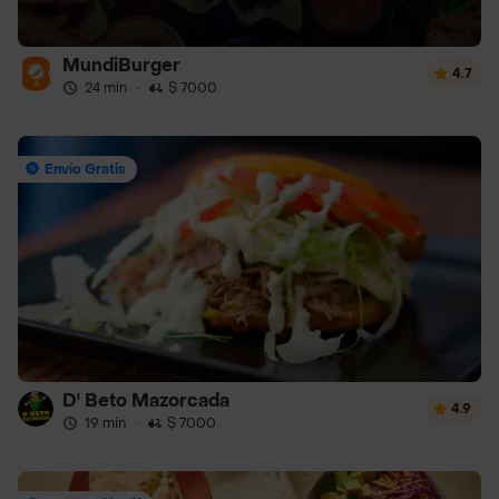
MundiBurger
4.7
24 min
·
$ 7000
Envío Gratis
D' Beto Mazorcada
4.9
19 min
·
$ 7000