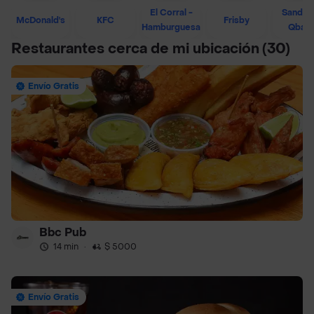
El Corral -
Sandwi
McDonald's
KFC
Frisby
Hamburguesa
Qban
Restaurantes cerca de mi ubicación
(30)
Envío Gratis
Bbc Pub
14 min
·
$ 5000
Envío Gratis