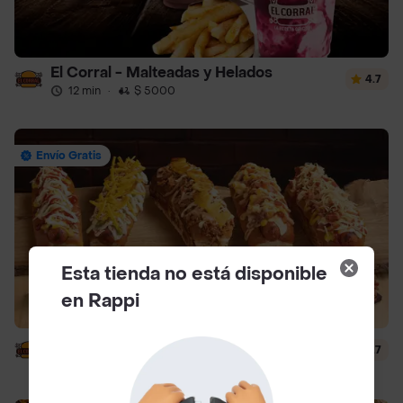
El Corral - Malteadas y Helados
4.7
12 min
·
$ 5000
Envío Gratis
Esta tienda no está disponible
en Rappi
El Corral - Vaqueros
4.7
12 min
·
$ 5000