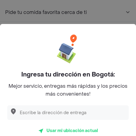
Pide tu comida favorita cerca de ti
Categorías
Únete a Rappi
Sobre Rappi
Ingresa tu dirección en Bogotá:
Mejor servicio, entregas más rápidas y los precios
Facebook
Twitter
Instagram
más convenientes!
©
2026
Rappi Inc. All rights reserved.
Usar mi ubicación actual
Rappi S.A.S. --- NIT 900.843.898-9 --- Calle 63 # 16A-02