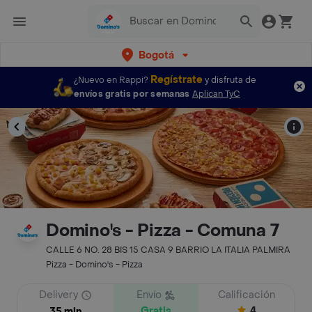
Bogotá
Regístrate
¿Nuevo en Rappi?
y disfruta de
envíos gratis por semanas
Aplican TyC
Domino's - Pizza - Comuna 7
CALLE 6 NO. 28 BIS 15 CASA 9 BARRIO LA ITALIA PALMIRA
Pizza - Domino's - Pizza
Delivery
Envío
Calificación
Gratis
4
35 min