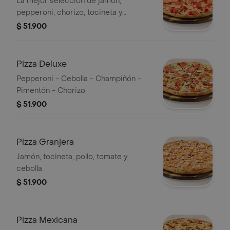
La mejor selección de jamón,
pepperoni, chorizo, tocineta y
chicharrón
$ 51.900
Pizza Deluxe
Pepperoni - Cebolla - Champiñón -
Pimentón - Chorizo
$ 51.900
Pizza Granjera
Jamón, tocineta, pollo, tomate y
cebolla
$ 51.900
Pizza Mexicana