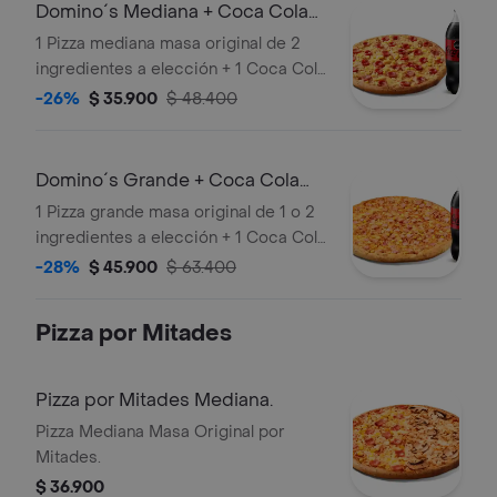
Domino´s Mediana + Coca Cola
Zero 1.5lts
1 Pizza mediana masa original de 2
ingredientes a elección + 1 Coca Cola
Zero 1.5lts.
-26%
$ 35.900
$ 48.400
Domino´s Grande + Coca Cola
Zero 1.5lts.
1 Pizza grande masa original de 1 o 2
ingredientes a elección + 1 Coca Cola
Zero 1.5lts.
-28%
$ 45.900
$ 63.400
Pizza por Mitades
Pizza por Mitades Mediana.
Pizza Mediana Masa Original por
Mitades.
$ 36.900