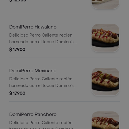
$ 18.900
DomiPerro Hawaiano
Delicioso Perro Caliente recién
horneado con el toque Domino's,
hecho con masa pan pizza y bordes
$ 17.900
rellenos de queso acompañado de
piña, tocineta y salsa de tomate.
DomiPerro Mexicano
Delicioso Perro Caliente recién
horneado con el toque Domino's,
hecho con masa pan pizza y bordes
$ 17.900
rellenos de queso acompañado de
jalapeño, tocineta y salsa de tomate.
DomiPerro Ranchero
Delicioso Perro Caliente recién