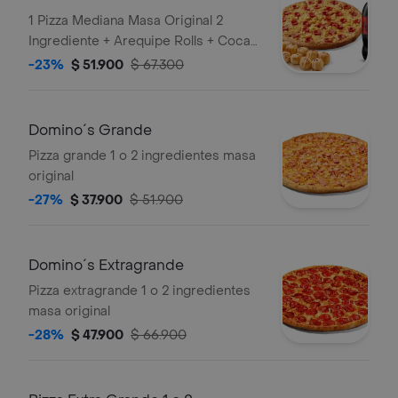
1 Pizza Mediana Masa Original 2
Ingrediente + Arequipe Rolls + Coca
Cola Zero 1.5lts.
-23%
$ 51.900
$ 67.300
Domino´s Grande
Pizza grande 1 o 2 ingredientes masa
original
-27%
$ 37.900
$ 51.900
Domino´s Extragrande
Pizza extragrande 1 o 2 ingredientes
masa original
-28%
$ 47.900
$ 66.900