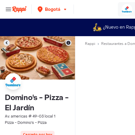
Bogotá
¿Nuevo en Rap
Rappi
Restaurantes a Dom
Domino's - Pizza -
El Jardín
Av. americas # 49-03 local 1
Pizza - Domino's - Pizza
Cerrado por hoy