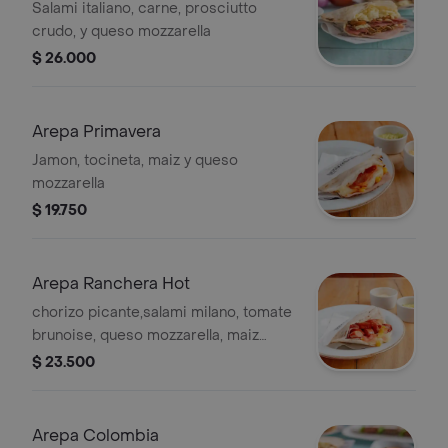
Salami italiano, carne, prosciutto
crudo, y queso mozzarella
$ 26.000
Arepa Primavera
Jamon, tocineta, maiz y queso
mozzarella
$ 19.750
Arepa Ranchera Hot
chorizo picante,salami milano, tomate
brunoise, queso mozzarella, maiz
spicy chorizo italian salami brunoise
$ 23.500
tomato and mozzarella chesse, corn
Arepa Colombia