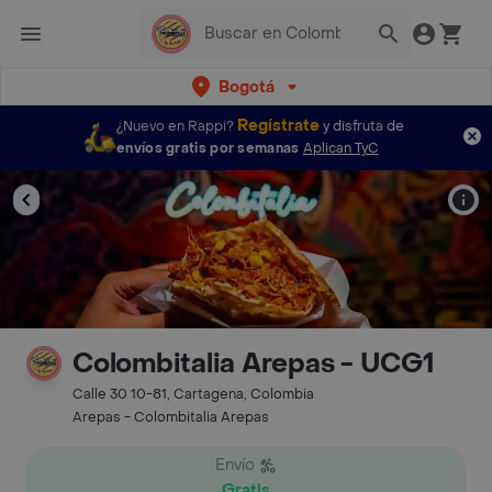
Bogotá
Regístrate
¿Nuevo en Rappi?
y disfruta de
envíos gratis por semanas
Aplican TyC
Colombitalia Arepas - UCG1
Calle 30 10-81, Cartagena, Colombia
Arepas - Colombitalia Arepas
Envío
Gratis