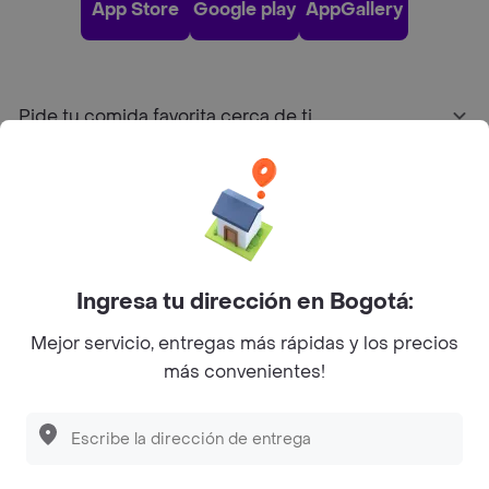
App Store
Google play
AppGallery
Pide tu comida favorita cerca de ti
Categorías
Únete a Rappi
Ingresa tu dirección en Bogotá:
Sobre Rappi
Mejor servicio, entregas más rápidas y los precios
más convenientes!
Facebook
Twitter
Instagram
©
2026
Rappi Inc. All rights reserved.