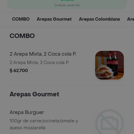
(nuevos usuarios)
COMBO
Arepas Gourmet
Arepas Colombiana
Are
COMBO
2 Arepa Mixta, 2 Coca cola P.
2 Arepa Mixta, 2 Coca cola P.
$ 62.700
Arepas Gourmet
Arepa Burguer
100gr de carne,tocineta,tomate y
queso mozzarella