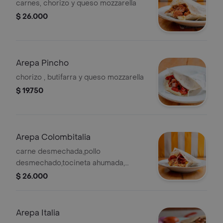
carnes, chorizo y queso mozzarella
$ 26.000
Arepa Pincho
chorizo , butifarra y queso mozzarella
$ 19.750
Arepa Colombitalia
carne desmechada,pollo
desmechado,tocineta ahumada,
jamon, maiz,salami,chorizo y queso
$ 26.000
mozzarella
Arepa Italia