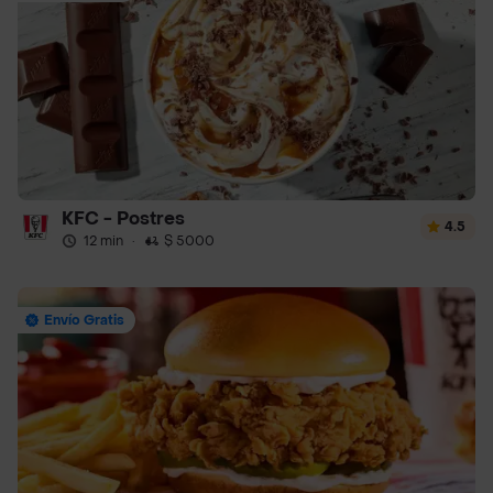
KFC - Postres
4.5
12 min
·
$ 5000
Envío Gratis