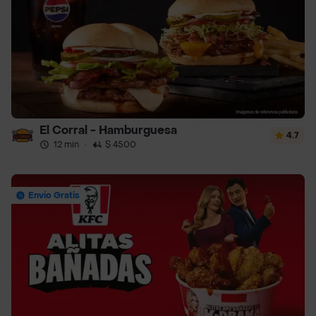
El Corral - Hamburguesa
4.7
12 min
·
$ 4500
Envío Gratis