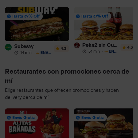
Hasta 39% Off
Hasta 37% Off
Peka2 sin Culpa Lourdes
Subway
4.3
4.3
51 min
·
ENVÍO GRATIS
14 min
·
ENVÍO GRATIS
Restaurantes con promociones cerca de
mí
Elige restaurantes que ofrecen promociones y hacen
delivery cerca de mí
Envío Gratis
Envío Gratis