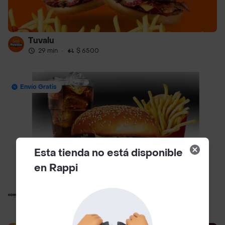
Tuvalu
29 min
·
$ 6500
Envío Gratis
Esta tienda no está disponible
en Rappi
Komboc
29 min
·
$ 6500