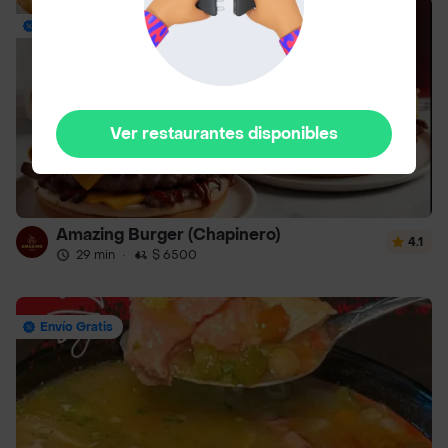
Hasta 20% Off
Ver restaurantes disponibles
Amazing Burger (Chapinero)
4.1
29 min
·
$ 6500
Envío Gratis