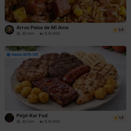
Arroz Paisa de Mi Ama
2.4
40 min
·
$ 14.000
Hasta 40% Off
Pa'pi-Kar Fod
1.5
40 min
·
$ 14.000