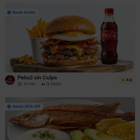
Envío Gratis
Peka2 sin Culpa
4.6
51 min
·
$ 6500
Hasta 25% Off