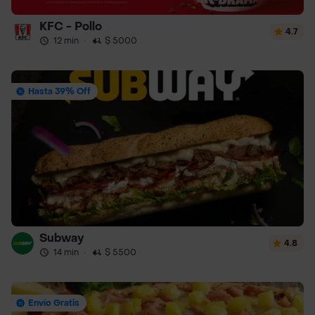
KFC - Pollo
4.7
12 min
·
$ 5000
Hasta 39% Off
Subway
4.8
14 min
·
$ 5500
Envío Gratis