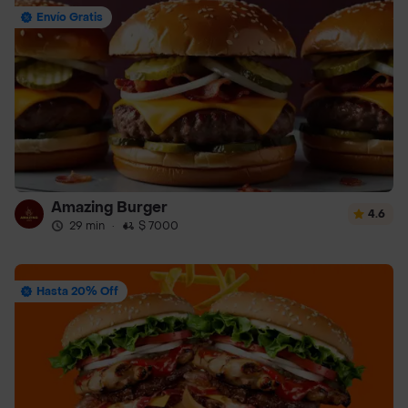
Envío Gratis
Amazing Burger
4.6
29 min
·
$ 7000
Hasta 20% Off