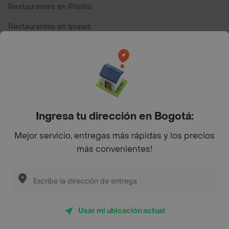
Restaurantes en Pitalito
Restaurantes en Ipiales
Restaurantes en San Andres
Restaurantes cerca de mi para pedir Comida a Domicilio -
Top Marcas y Cadenas de Restaurantes
Ingresa tu dirección en Bogotá:
Encuéntranos en estos países
Mejor servicio, entregas más rápidas y los precios
más convenientes!
App Store
Google play
AppGallery
Usar mi ubicación actual