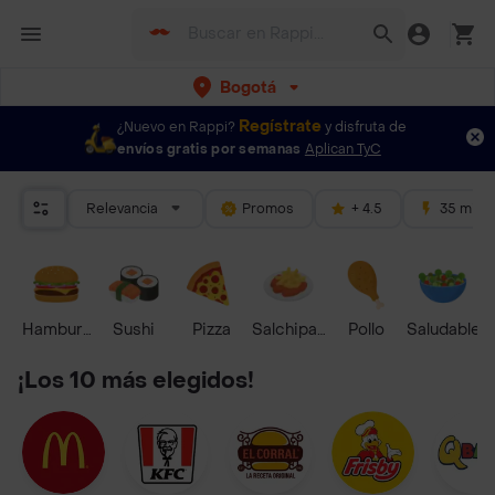
Bogotá
Regístrate
¿Nuevo en Rappi?
y disfruta de
envíos gratis por semanas
Aplican TyC
Relevancia
Promos
+ 4.5
35 mins
Hamburguesa
Sushi
Pizza
Salchipapas
Pollo
Saludable
¡Los 10 más elegidos!