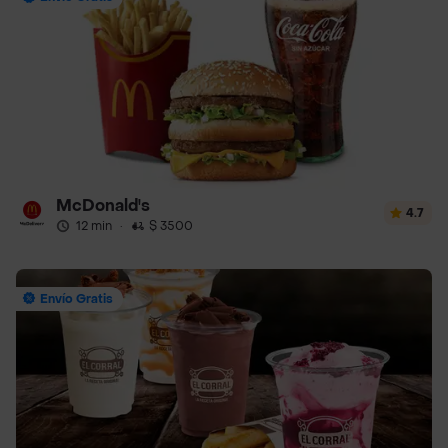
McDonald's
4.7
12 min
·
$ 3500
Envío Gratis