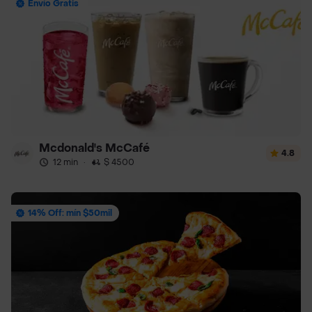
Envío Gratis
Mcdonald's McCafé
4.8
12 min
·
$ 4500
14% Off: mín $50mil