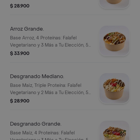
Topping, Pan, Mix de Lechugas,
$ 28.900
Tomate y White Sauce.
Arroz Grande.
Base Arroz, 4 Proteínas: Falafel
Vegetariano y 3 Más a Tu Elección, 5
Toppings, Pan, Mix de Lechugas,
$ 33.900
Tomate y White Sauce. 30% Más
Producto Que la Bandeja Mediana
Desgranado Mediano.
Base Maiz, Triple Proteína: Falafel
Vegetariano y 2 Más a Tu Elección, 5
Toppings, Mix de Lechugas, Papa
$ 28.900
Fosforo, Queso Salado(5gr) y White
Sauce.
Desgranado Grande.
Base Maiz, 4 Proteínas: Falafel