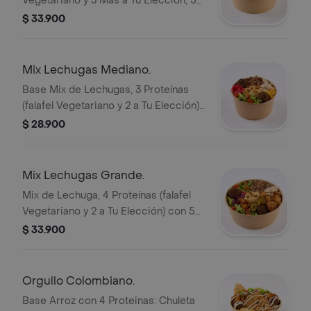
Vegetariano y 3 Más a Tu Elección, 5
Toppings, Mix de Lechugas, Papa
$ 33.900
Fosforo, Queso Salado(5gr) y White
Sauce. 30% Más Producto Que
Desgranado Mediano.
Mix Lechugas Mediano.
Base Mix de Lechugas, 3 Proteínas
(falafel Vegetariano y 2 a Tu Elección)
con 5 Toppings, y Tomate.
$ 28.900
Mix Lechugas Grande.
Mix de Lechuga, 4 Proteínas (falafel
Vegetariano y 2 a Tu Elección) con 5
Toppings, y Tomate.
$ 33.900
Orgullo Colombiano.
Base Arroz con 4 Proteinas: Chuleta