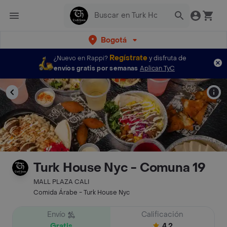
Bogotá
Regístrate
¿Nuevo en Rappi?
y disfruta de
envíos gratis por semanas
Aplican TyC
Turk House Nyc - Comuna 19
MALL PLAZA CALI
Comida Árabe - Turk House Nyc
Envío
Calificación
Gratis
4.2