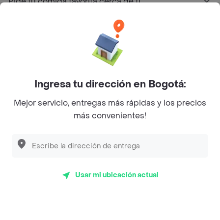
Pide tu comida favorita cerca de ti
Categorías
Únete a Rappi
Ingresa tu dirección en Bogotá:
Sobre Rappi
Mejor servicio, entregas más rápidas y los precios
más convenientes!
Facebook
Twitter
Instagram
©
2026
Rappi Inc. All rights reserved.
Usar mi ubicación actual
Rappi S.A.S. --- NIT 900.843.898-9 --- Calle 63 # 16A-02
Bogotá D.C. --- notificacionesrappi@rappi.com