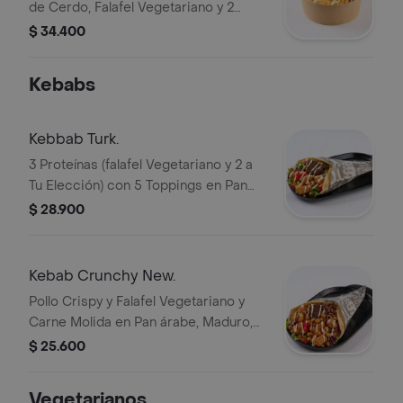
de Cerdo, Falafel Vegetariano y 2
Proteínas a Tu Elección, Doble
$ 34.400
Maduro, Mix de Lechugas y Tomate y
White Sauce.
Kebabs
Kebbab Turk.
3 Proteínas (falafel Vegetariano y 2 a
Tu Elección) con 5 Toppings en Pan
árabe, Lechuga, Tomate y White
$ 28.900
Sauce
Kebab Crunchy New.
Pollo Crispy y Falafel Vegetariano y
Carne Molida en Pan árabe, Maduro,
Maíz Dulce, Garbanzos Tostados,
$ 25.600
Repollo Agridulce, Lechuga, Tomate y
White Sauce.
Vegetarianos