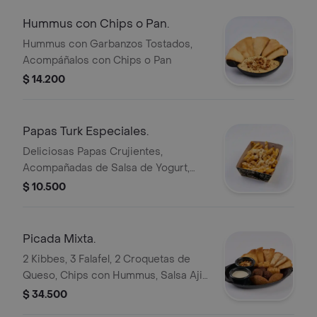
Hummus con Chips o Pan.
Hummus con Garbanzos Tostados,
Acompáñalos con Chips o Pan
$ 14.200
Papas Turk Especiales.
Deliciosas Papas Crujientes,
Acompañadas de Salsa de Yogurt,
Queso Feta y Turk Spice.
$ 10.500
Picada Mixta.
2 Kibbes, 3 Falafel, 2 Croquetas de
Queso, Chips con Hummus, Salsa Aji
y Yogurt
$ 34.500