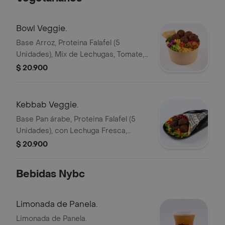
Bowl Veggie.
Base Arroz, Proteina Falafel (5
Unidades), Mix de Lechugas, Tomate,
Pan y 7 Toppings a Eleccion.
$ 20.900
Kebbab Veggie.
Base Pan árabe, Proteina Falafel (5
Unidades), con Lechuga Fresca,
Tomate y Nuestra Famosa White
$ 20.900
Sauce. Personalízalo con 7 Toppings
Diferentes.
Bebidas Nybc
Limonada de Panela.
Limonada de Panela.