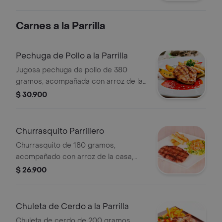
Carnes a la Parrilla
Pechuga de Pollo a la Parrilla
Jugosa pechuga de pollo de 380
gramos, acompañada con arroz de la
casa, ensalada y papas a la francesa
$ 30.900
¡pídela como más te guste!
Churrasquito Parrillero
Churrasquito de 180 gramos,
acompañado con arroz de la casa,
patacón y ensalada.
$ 26.900
Chuleta de Cerdo a la Parrilla
Chuleta de cerdo de 200 gramos,