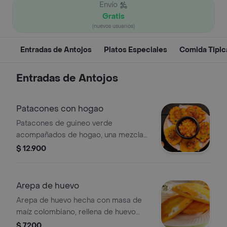
Envío
Gratis
(nuevos usuarios)
Entradas de Antojos
Platos Especiales
Comida Tipic
Entradas de Antojos
Patacones con hogao
Patacones de guineo verde
acompañados de hogao, una mezcla
de tomate y cebolla.
$ 12.900
Arepa de huevo
Arepa de huevo hecha con masa de
maíz colombiano, rellena de huevo
frito.
$ 7200