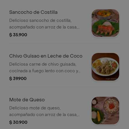
Sancocho de Costilla
Delicioso sancocho de costilla,
acompañado con arroz de la casa,
aguacate y patacón.
$ 35.900
Chivo Guisao en Leche de Coco
Deliciosa carne de chivo guisada,
cocinada a fuego lento con coco y
aliños, plato acompañado con arroz
$ 39.900
de la casa patacones y ensalada.
Mote de Queso
Delicioso mote de queso,
acompañado con arroz de la casa,
aguacate y patacón.
$ 30.900