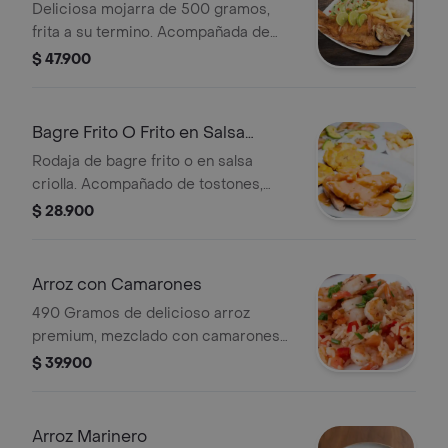
Deliciosa mojarra de 500 gramos,
frita a su termino. Acompañada de
arroz, ensalada y patacón.
$ 47.900
Bagre Frito O Frito en Salsa
Criolla
Rodaja de bagre frito o en salsa
criolla. Acompañado de tostones,
arroz y rodajas de limón.
$ 28.900
Arroz con Camarones
490 Gramos de delicioso arroz
premium, mezclado con camarones
tigre, sellados y salteados al wok con
$ 39.900
especias.
Arroz Marinero