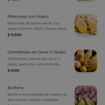
Patacones con Queso
Patacones de guineo verde con
queso costeño rallado. Incluye salsa
aparte.
$ 12.900
Carimañolas de Carne O Queso
Carimañolas rellenas de carne o
queso, perfectas como entrada.
Crujientes por fuera y suaves por
$ 5500
dentro.
Butifarra
Butifarra acompañada de rodajas de
yuca y limón. Incluye 3 unidades.