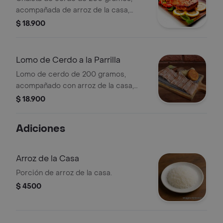
acompañada de arroz de la casa,
patacón y ensalada.
$ 18.900
Lomo de Cerdo a la Parrilla
Lomo de cerdo de 200 gramos,
acompañado con arroz de la casa,
patacón y ensalada.
$ 18.900
Adiciones
Arroz de la Casa
Porción de arroz de la casa.
$ 4500