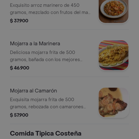
Exquisito arroz marinero de 450
gramos, mezclado con frutos del mar
seleccionados, sellados y salteados al
$ 37.900
wok.
Mojarra a la Marinera
Deliciosa mojarra frita de 500
gramos, bañada con los mejores
frutos del mar seleccionados.
$ 46.900
Mojarra al Camarón
Exquisita mojarra frita de 500
gramos, rebozada con camarones
tigre, salteados al wok bañados en
$ 57.900
una deliciosa salsa de la casa.
Comida Tipica Costeña