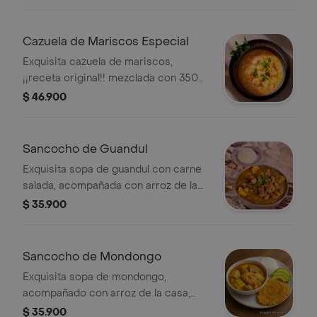
Cazuela de Mariscos Especial
Exquisita cazuela de mariscos,
¡¡receta original!! mezclada con 350
gramos de frutos del mar
$ 46.900
seleccionados, acompañada con
arroz de su elección, aguacate y
patacon.
Sancocho de Guandul
Exquisita sopa de guandul con carne
salada, acompañada con arroz de la
casa y aguacate.
$ 35.900
Sancocho de Mondongo
Exquisita sopa de mondongo,
acompañado con arroz de la casa,
aguacate y patacón.
$ 35.900