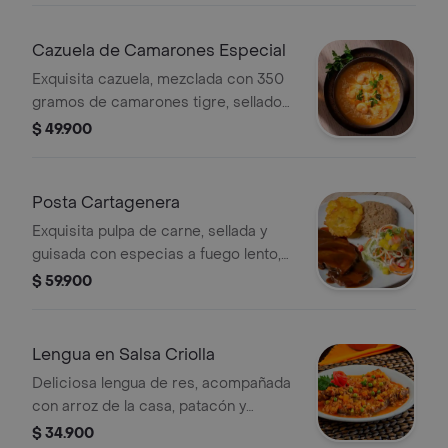
Cazuela de Camarones Especial
Exquisita cazuela, mezclada con 350
gramos de camarones tigre, sellados
y salteados al wok, ¡¡receta origina!!
$ 49.900
acompañada con arroz de su
elección, aguacate y patacones.
Posta Cartagenera
Exquisita pulpa de carne, sellada y
guisada con especias a fuego lento,
bañada en una deliciosa salsa de
$ 59.900
carne, acompañada con arroz de la
casa patacones y ensalada.
Lengua en Salsa Criolla
Deliciosa lengua de res, acompañada
con arroz de la casa, patacón y
ensalada.
$ 34.900