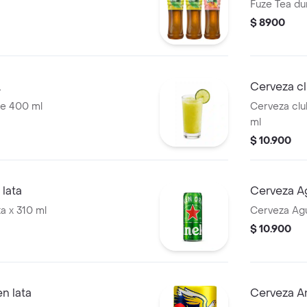
Fuze Tea du
$ 8900
L
Cerveza cl
de 400 ml
Cerveza clu
ml
$ 10.900
lata
Cerveza Ag
a x 310 ml
Cerveza Agui
$ 10.900
en lata
Cerveza An