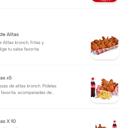
de Alitas
 Alitas kronch, fritas y
ige tu salsa favorita.
as x5
ezas de alitas kronch. Pidelas
a favorita. acompanadas de
on de papa francesa y una (1)
e 400 ml.
as X 10