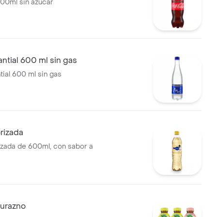
00ml sin azúcar
ntial 600 ml sin gas
ial 600 ml sin gas
rizada
zada de 600ml, con sabor a
durazno