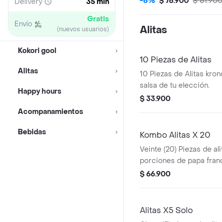
-6%
$ 76.900
$ 81.90
Delivery
35 min
de una gaseosa coca col
Gratis
Envío
Alitas
(nuevos usuarios)
Kokori gool
10 Piezas de Alitas
Alitas
10 Piezas de Alitas kron
salsa de tu elección.
Happy hours
$ 33.900
Acompanamientos
Bebidas
Kombo Alitas X 20
Veinte (20) Piezas de ali
porciones de papa franc
cola 1.5 lt,1 opción salsa
$ 66.900
salsa de tomate
Alitas X5 Solo