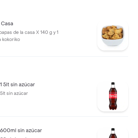
a Casa
papas de la casa X 140 g y 1
a kokoriko
 5lt sin azúcar
5lt sin azúcar
 600ml sin azúcar