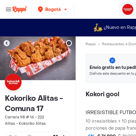
Bogotá
¿Nuevo en Rap
Rappi
Restaurantes a Dom
Envío gratis en tu ped
Disfruta este descuento en tu 
en minutos.
Kokori gool
Kokoriko Alitas -
Comuna 17
IRRESISTIBLE FUTB
Carrera 98 # 16 - 222
10 irresistibles + 10 pie
Alitas - Kokoriko Alitas
porciones de papa fran
ensalada kokoriko y sa