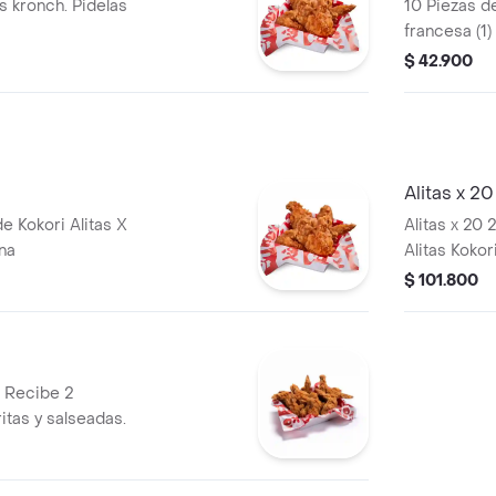
as kronch. Pidelas
10 Piezas de
francesa (1
$ 42.900
Alitas x 20
e Kokori Alitas X
Alitas x 20
na
Alitas Koko
fritas y con
$ 101.800
. Recibe 2
ritas y salseadas.