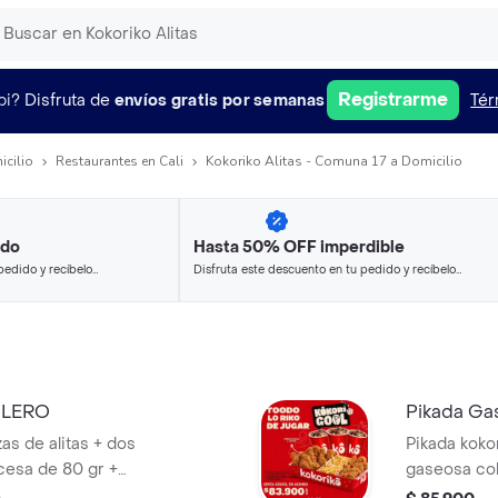
Registrarme
pi?
Disfruta de
envíos gratis por semanas
Tér
icilio
Restaurantes en Cali
Kokoriko Alitas - Comuna 17 a Domicilio
ido
Hasta 50% OFF imperdible
pedido y recíbelo
Disfruta este descuento en tu pedido y recíbelo
en minutos.
OLERO
Pikada Ga
zas de alitas + dos
Pikada kokor
cesa de 80 gr +
gaseosa cola
lsas acompañado