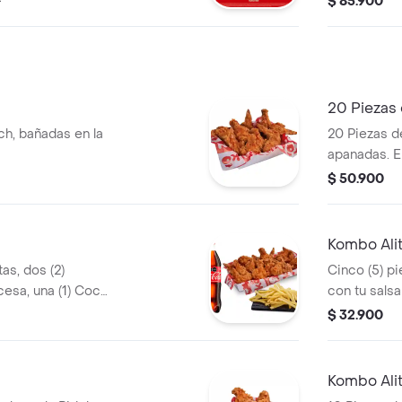
0
$ 85.900
a de 1,5 litros
20 Piezas 
ch, bañadas en la
20 Piezas de
apanadas. El
$ 50.900
Kombo Alit
tas, dos (2)
Cinco (5) pi
esa, una (1) Coca
con tu sals
 alitas y 2 und de
media porci
$ 32.900
Coca Cola d
Kombo Alit