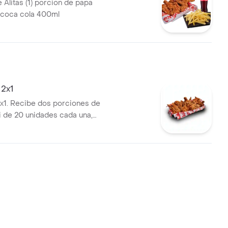
 Alitas (1) porcion de papa
) coca cola 400ml
 2x1
 2x1. Recibe dos porciones de
ri de 20 unidades cada una,
 salsa. Paga solo una.