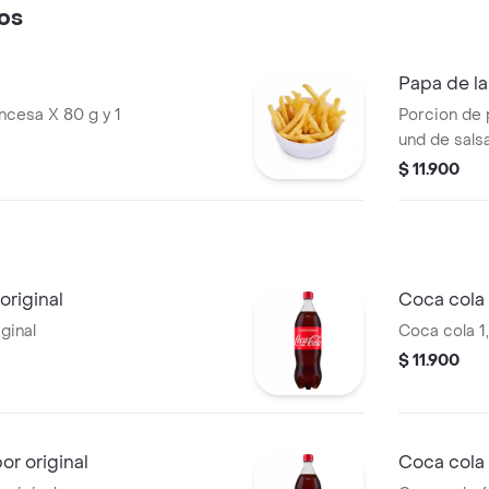
os
Papa de l
ancesa X 80 g y 1
Porcion de 
und de sals
$ 11.900
original
Coca cola 1
ginal
Coca cola 1,
$ 11.900
r original
Coca cola