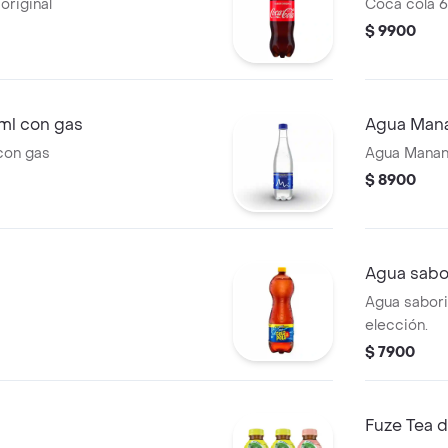
original
Coca cola 6
$ 9900
ml con gas
Agua Mana
con gas
Agua Manant
$ 8900
Agua sabo
Agua sabori
elección.
$ 7900
Fuze Tea 