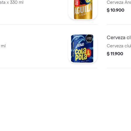
lata x 330 ml
Cerveza And
$ 10.900
Cerveza cl
 ml
Cerveza clu
$ 11.900