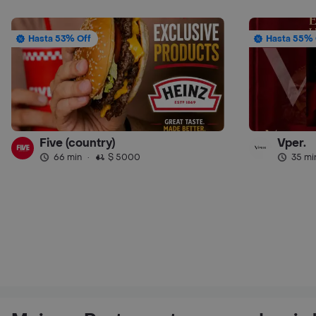
Hasta 53% Off
Hasta 55% 
Five (country)
Vper.
66 min
·
$ 5000
35 mi