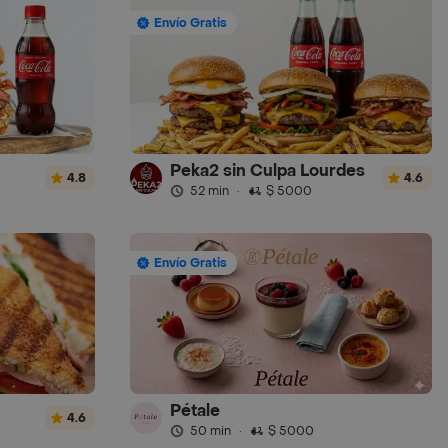
Envío Gratis
Peka2 sin Culpa Lourdes
4.8
4.6
52 min
·
$ 5000
Envío Gratis
Pétale
4.6
50 min
·
$ 5000