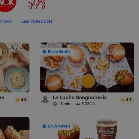
Sr Wok
Juan Valdez Café
Envío Gratis
es
La Lucha Sanguchería
4.5
4.7
13 min
·
$ 3500
Envío Gratis