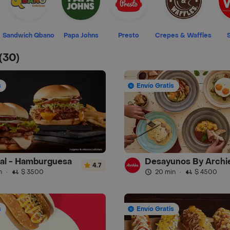
Sandwich Qbano
Papa Johns
Presto
Crepes & Waffles
(30)
s
Envío Gratis
ral - Hamburguesa
Desayunos By Archi
4.7
n
·
$ 3500
20 min
·
$ 4500
s
Envío Gratis