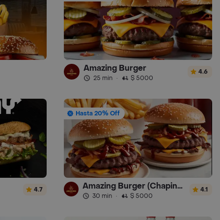
Amazing Burger
4.6
25 min
·
$ 5000
Hasta 20% Off
Amazing Burger (Chapinero)
4.7
4.1
30 min
·
$ 5000