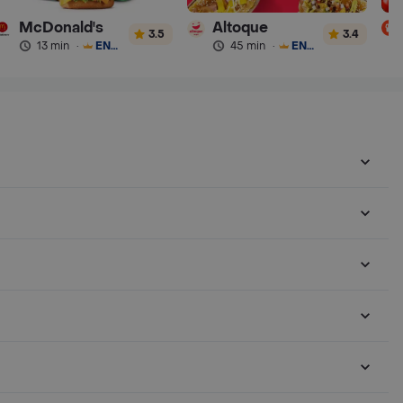
McDonald's
Altoque
3.5
3.4
13 min
·
ENVÍO GRATIS
45 min
·
ENVÍO GRATIS