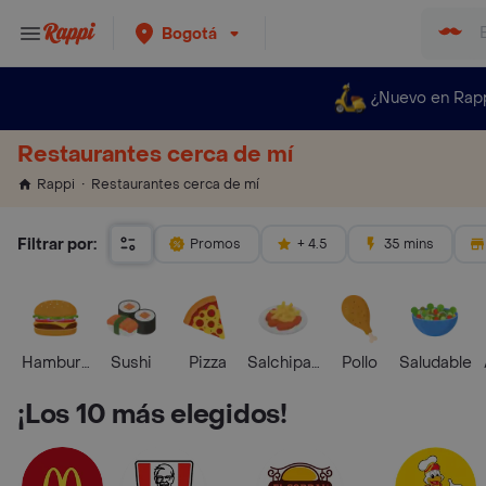
Bogotá
¿Nuevo en Rap
Restaurantes cerca de mí
Restaurantes cerca de mí
Rappi
Filtrar por:
Promos
+ 4.5
35 mins
Hamburguesa
Sushi
Pizza
Salchipapas
Pollo
Saludable
¡Los 10 más elegidos!