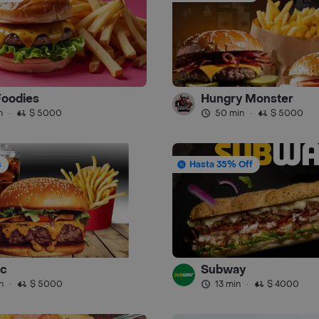
Foodies
Hungry Monster
n
·
$ 5000
50 min
·
$ 5000
s
Hasta 35% Off
c
Subway
n
·
$ 5000
13 min
·
$ 4000