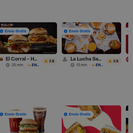
Envío Gratis
Envío Gratis
El Corral - Hamburguesa
La Lucha Sanguchería
3.8
3.8
25 min
·
ENVÍO GRATIS
13 min
·
ENVÍO GRATIS
Envío Gratis
Envío Gratis