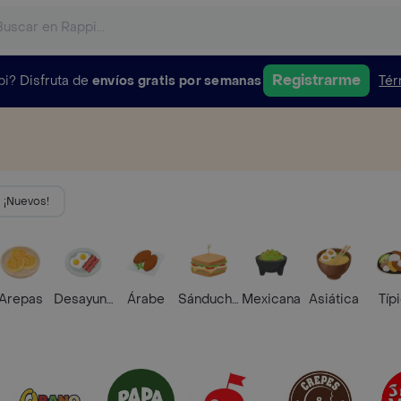
Registrarme
pi?
Disfruta de
envíos gratis por semanas
Tér
¡Nuevos!
Arepas
Desayunos
Árabe
Sánduches
Mexicana
Asiática
Típ