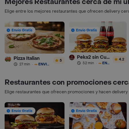
Mejores Restaurantes cerca de mi u
Elige entre los mejores restaurantes que ofrecen delivery cer
Envío Gratis
Envío Gratis
Peka2 sin Culpa Lourdes
Pizza Italian
4.2
5
52 min
·
ENVÍO GRATIS
27 min
·
ENVÍO GRATIS
Restaurantes con promociones cerc
Elige restaurantes que ofrecen promociones y hacen delivery
Envío Gratis
Envío Gratis