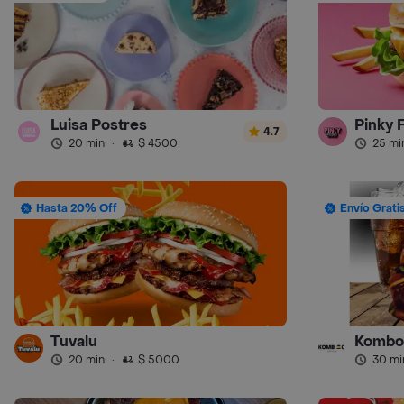
Luisa Postres
Pinky 
4.7
20 min
·
$ 4500
25 mi
Hasta 20% Off
Envío Grati
Tuvalu
Kombo
20 min
·
$ 5000
30 mi