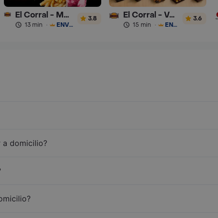
El Corral - Malteadas y Helados
El Corral - Vaqueros
3.8
3.6
13 min
·
ENVÍO GRATIS
15 min
·
ENVÍO GRATIS
 a domicilio?
?
omicilio?