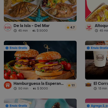
De la Isla - Del Mar
Altoqu
4.7
45 min
·
$ 5000
45 mi
Envío Gratis
Envío Grati
Hamburguesa la Esperanza
1.1
50 min
·
$ 3000
13 min
Envío Gratis
Agrega 2, p