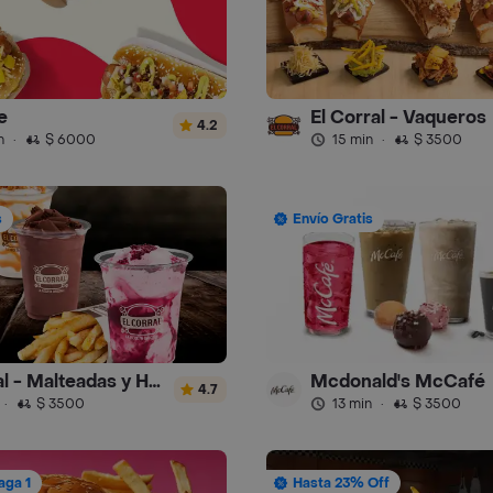
e
El Corral - Vaqueros
4.2
n
·
$ 6000
15 min
·
$ 3500
s
Envío Gratis
El Corral - Malteadas y Helados
Mcdonald's McCafé
4.7
·
$ 3500
13 min
·
$ 3500
aga 1
Hasta 23% Off