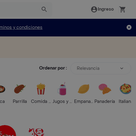
Ingreso
minos y condiciones
Ordenar por :
Relevancia
ica
Parrilla
Comida Rápida
Jugos y Batidos
Empanadas
Panadería
Italiana