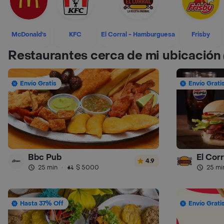
McDonald's
KFC
El Corral - Hamburguesa
Frisby
Restaurantes cerca de mi ubicación
Envío Gratis
Envío Grati
Bbc Pub
El Cor
4.9
25 min
·
$ 5000
25 mi
Hasta 37% Off
Envío Grati