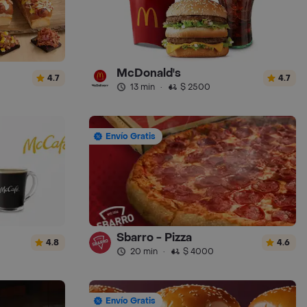
McDonald's
4.7
4.7
13 min
·
$ 2500
Envío Gratis
Sbarro - Pizza
4.8
4.6
20 min
·
$ 4000
Envío Gratis