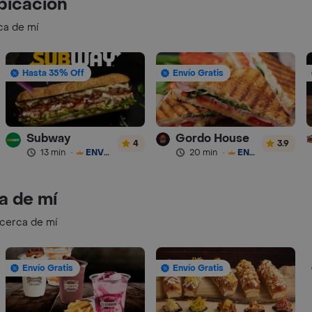
bicación
ca de mí
Hasta 35% Off
Envío Gratis
Subway
Gordo House
4
3.9
13 min
·
ENVÍO GRATIS
20 min
·
ENVÍO GRATIS
a de mí
 cerca de mí
Envío Gratis
Envío Gratis