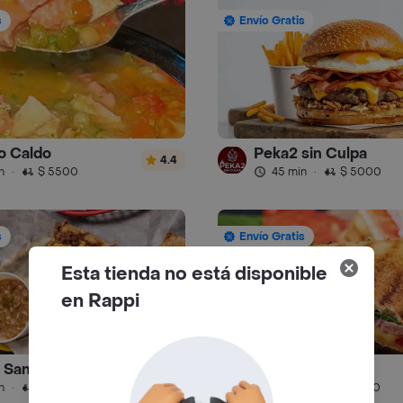
s
Envío Gratis
o Caldo
Peka2 sin Culpa
4.4
n
·
$ 5500
45 min
·
$ 5000
s
Envío Gratis
Esta tienda no está disponible
en Rappi
 Sandwich Bogota
Gordo House
n
·
$ 5000
20 min
·
$ 4500