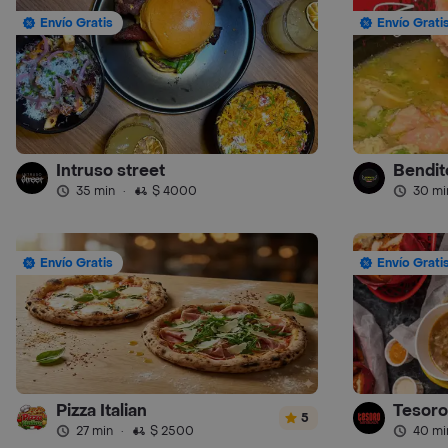
Envío Gratis
Envío Grati
Intruso street
Bendit
35 min
·
$ 4000
30 mi
Envío Gratis
Envío Grati
Pizza Italian
Tesoro
5
27 min
·
$ 2500
40 mi