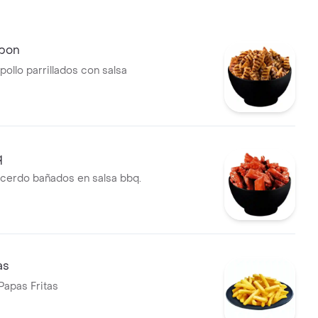
rbon
pollo parrillados con salsa
q
 cerdo bañados en salsa bbq.
as
Papas Fritas