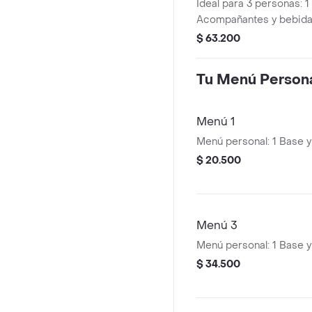
Ideal para 3 personas: 1
Acompañantes y bebida
elección de 1.5L
$ 63.200
Tu Menú Person
Menú 1
Menú personal: 1 Base 
$ 20.500
Menú 3
Menú personal: 1 Base 
$ 34.500