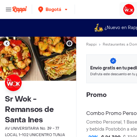
Bogotá
¿Nuevo en Rap
Rappi
Restaurantes a Dom
Envío gratis en tu ped
Disfruta este descuento en tu 
en minutos.
Promo
Sr Wok -
Remansos de
Combo Promo Perso
Santa Ines
Combo Personal, 1 Bas
AV UNIVERSITARIA No. 39 - 77
y bebida Postobón a e
LOCAL 1-102 UNICENTRO TUNJA