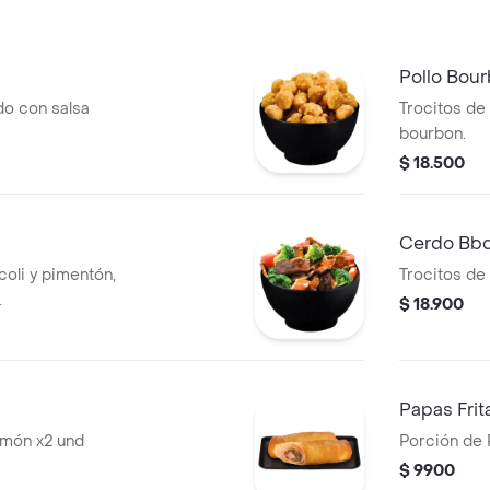
Pollo Bou
do con salsa
Trocitos de 
bourbon.
$ 18.500
Cerdo Bb
oli y pimentón,
Trocitos de
.
$ 18.900
Papas Frit
jamón x2 und
Porción de 
$ 9900