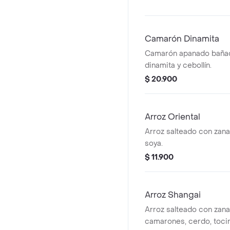
Camarón Dinamita
Camarón apanado bañad
dinamita y cebollín.
$ 20.900
Arroz Oriental
Arroz salteado con zanah
soya.
$ 11.900
Arroz Shangai
Arroz salteado con zanah
camarones, cerdo, tocin