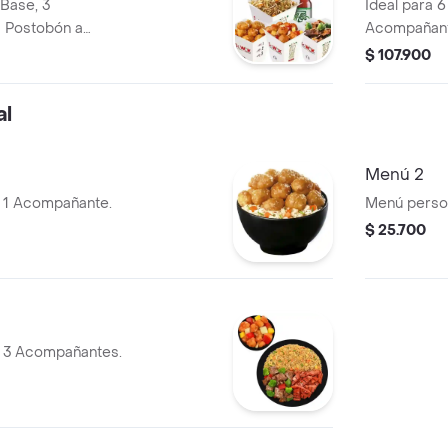
 Base, 3
Ideal para 6
 Postobón a
Acompañant
$ 107.900
al
Menú 2
y 1 Acompañante.
Menú person
$ 25.700
y 3 Acompañantes.