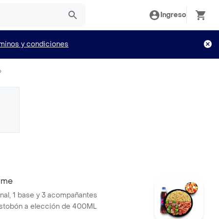
Ingreso
minos y condiciones
o
ime
al, 1 base y 3 acompañantes
ostobón a elección de 400ML