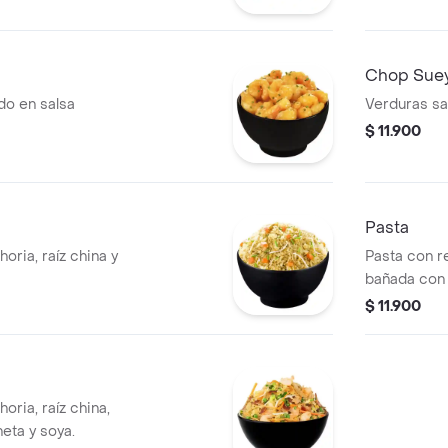
Chop Sue
o en salsa
Verduras sa
$ 11.900
Pasta
oria, raíz china y
Pasta con re
bañada con 
$ 11.900
oria, raíz china,
eta y soya.