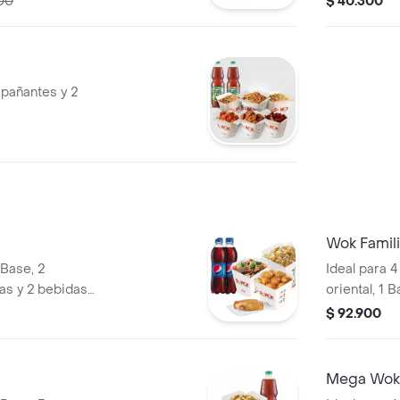
00
$ 40.300
mpañantes y 2
Wok Famili
 Base, 2
Ideal para 
s y 2 bebidas
oriental, 1 
e 400ML.
Acompañante
$ 92.900
Postobón a 
Mega Wok