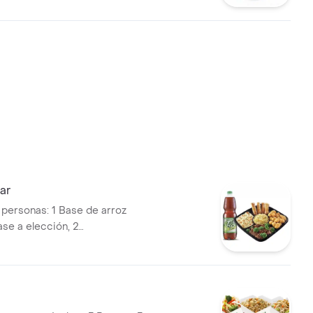
ar
4 personas: 1 Base de arroz
Base a elección, 2
s, 4 lumpias y una bebida
elección 1.5L.