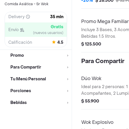
-20%
$ 26.300
$ 32.9
Comida Asiática - Sr Wok
Delivery
35 min
Promo Mega Familiar
Gratis
Envío
Incluye 3 Bases, 3 Aco
(nuevos usuarios)
Bebidas 1.5 litros.
Calificación
4.5
$ 125.500
Promo
Para Compartir
Para Compartir
Dúo Wok
Tu Menú Personal
Ideal para 2 personas: 1
Porciones
Acompañantes, 2 Lumpia
Postobón a elección d
$ 55.900
Bebidas
Wok Explosivo