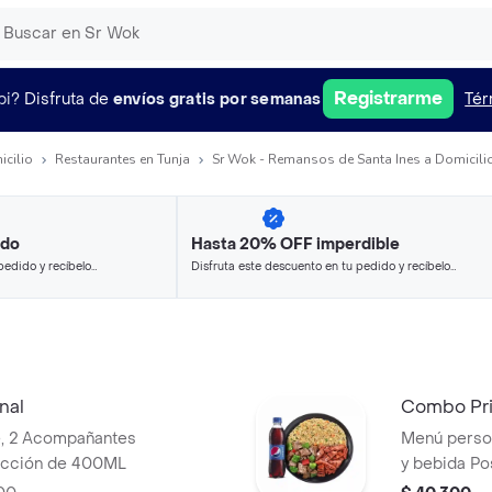
Registrarme
pi?
Disfruta de
envíos gratis por semanas
Tér
icilio
Restaurantes en Tunja
Sr Wok - Remansos de Santa Ines a Domicili
ido
Hasta 20% OFF imperdible
pedido y recíbelo
Disfruta este descuento en tu pedido y recíbelo
en minutos.
nal
Combo Pr
e, 2 Acompañantes
Menú person
lección de 400ML
y bebida P