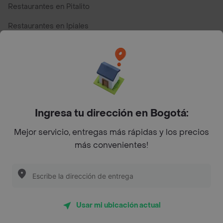
Restaurantes en Pitalito
Restaurantes en Ipiales
Restaurantes en San Andres
Restaurantes cerca de mi para pedir Comida a Domicilio -
Top Marcas y Cadenas de Restaurantes
Ingresa tu dirección en Bogotá:
Encuéntranos en estos países
Mejor servicio, entregas más rápidas y los precios
más convenientes!
App Store
Google play
AppGallery
Usar mi ubicación actual