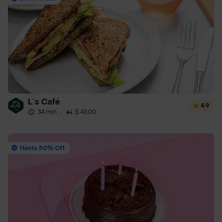
L´s Café
4.9
34 min
·
$ 4500
Hasta 50% Off