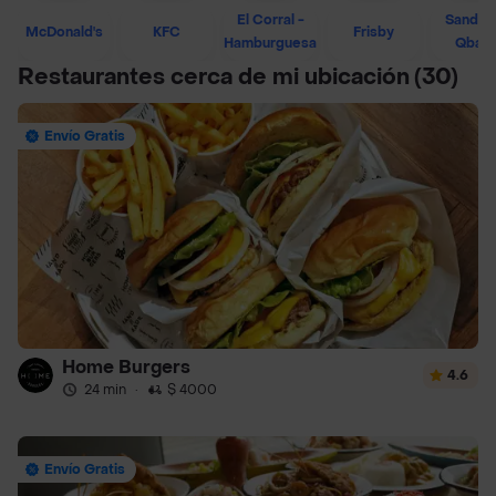
El Corral -
Sandwi
McDonald's
KFC
Frisby
Hamburguesa
Qban
Restaurantes cerca de mi ubicación
(30)
Envío Gratis
Home Burgers
4.6
24 min
·
$ 4000
Envío Gratis