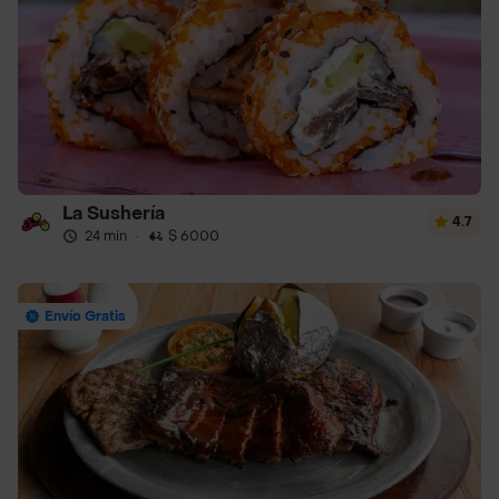
La Sushería
4.7
24 min
·
$ 6000
Envío Gratis