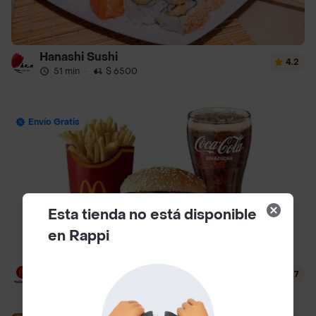
Hanashi Sushi
4.2
51 min
·
$ 6500
Envío Gratis
Esta tienda no está disponible
en Rappi
McDonald's
4.7
12 min
·
$ 3500