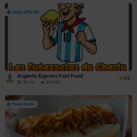
Hasta 33% Off
Argento Express Fast Food
4.3
39 min
·
$ 7000
Envío Gratis