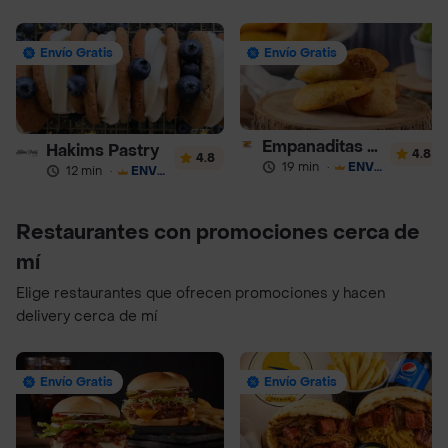
Envío Gratis
Envío Gratis
Empanaditas de Pipian - Empanadas
Hakims Pastry
4.8
4.8
19 min
·
ENVÍO GRATIS
12 min
·
ENVÍO GRATIS
Restaurantes con promociones cerca de
mí
Elige restaurantes que ofrecen promociones y hacen
delivery cerca de mí
Envío Gratis
Envío Gratis