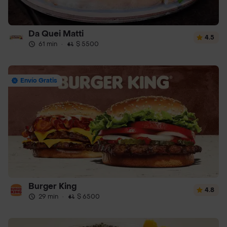
Da Quei Matti
4.5
61 min
·
$ 5500
Envío Gratis
Burger King
4.8
29 min
·
$ 6500