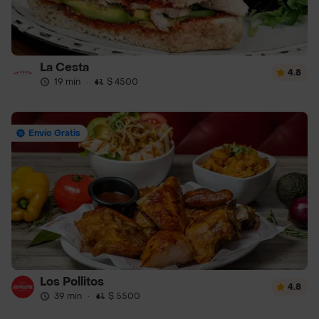
La Cesta
4.8
19 min
·
$ 4500
Envío Gratis
Los Pollitos
4.8
39 min
·
$ 5500