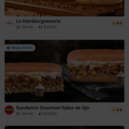
La Hamburgueseria
4.9
24 min
·
$ 6000
Envío Gratis
Sandwich Gourmet Salsa de Ajo
4.8
24 min
·
$ 5000