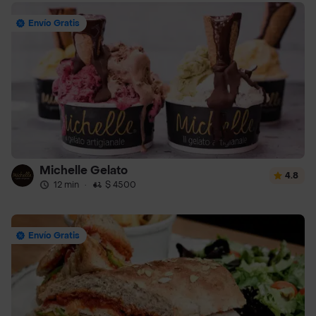
Envío Gratis
Michelle Gelato
4.8
12 min
·
$ 4500
Envío Gratis