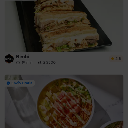
Bimbi
4.5
19 min
·
$ 5500
Envío Gratis