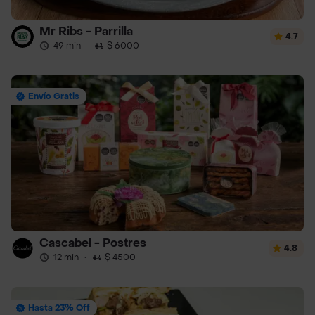
Mr Ribs - Parrilla
4.7
49 min
·
$ 6000
Envío Gratis
Cascabel - Postres
4.8
12 min
·
$ 4500
Hasta 23% Off