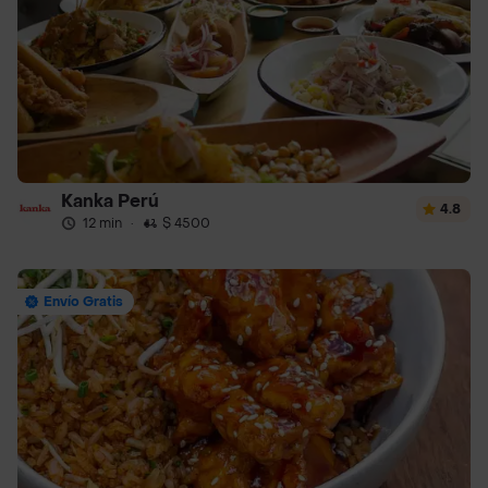
Kanka Perú
4.8
12 min
·
$ 4500
Envío Gratis