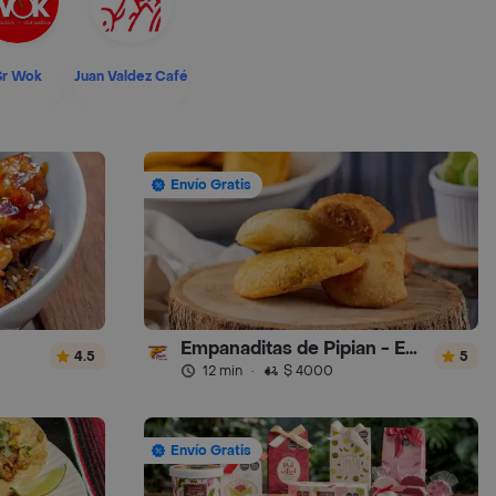
Sr Wok
Juan Valdez Café
Envío Gratis
Empanaditas de Pipian - Empanadas
4.5
5
12 min
·
$ 4000
Envío Gratis