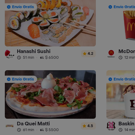
Envío Gratis
Envío Grati
Hanashi Sushi
McDon
4.2
51 min
·
$ 6500
12 mi
Envío Gratis
Envío Grati
Da Quei Matti
Baskin
4.5
61 min
·
$ 5500
14 mi