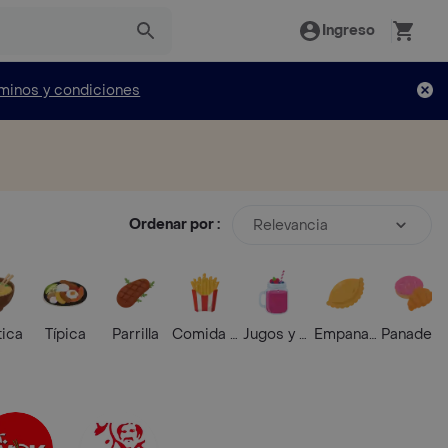
Ingreso
minos y condiciones
Ordenar por :
Relevancia
tica
Típica
Parrilla
Comida Rápida
Jugos y Batidos
Empanadas
Panaderí