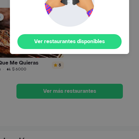
s
Ver restaurantes disponibles
 Que Me Quieras
5
n
·
$ 6000
Ver más restaurantes