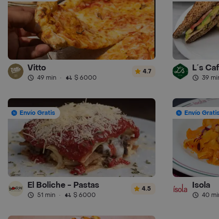
Vitto
L´s Ca
4.7
49 min
·
$ 6000
39 mi
Envío Gratis
Envío Grati
El Boliche - Pastas
Isola
4.5
51 min
·
$ 6000
40 mi