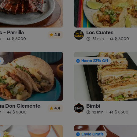
 - Parrilla
Los Cuates
4.8
n
·
$ 6000
51 min
·
$ 6000
s
Hasta 23% Off
ía Don Clemente
Bimbi
4.4
n
·
$ 5000
12 min
·
$ 5500
s
Envío Gratis