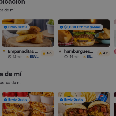
bicación
ca de mí
Envío Gratis
$8,000 Off: mín $65mil
Empanaditas de Pipian - Empanadas
hamburguesas Rustica (RDC)
4.8
4.7
12 min
·
ENVÍO GRATIS
34 min
·
ENVÍO GRATIS
a de mí
 cerca de mí
Envío Gratis
Envío Gratis