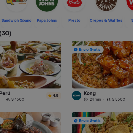
Sandwich Qbano
Papa Johns
Presto
Crepes & Waffles
(30)
s
Envío Gratis
Perú
Kong
4.8
n
·
$ 4500
24 min
·
$ 5500
s
Envío Gratis