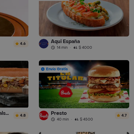
Aqui España
4.6
14 min
·
$ 4000
Envío Gratis
Sandwich Gourmet Salsa de Ajo
Presto
4.8
4.7
40 min
·
$ 4500