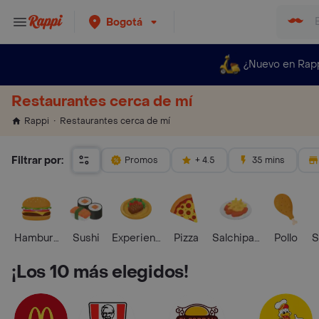
Bogotá
¿Nuevo en Rap
Restaurantes cerca de mí
Restaurantes cerca de mí
Rappi
Filtrar por:
Promos
+ 4.5
35 mins
Hamburguesa
Sushi
Experiencias Foodies
Pizza
Salchipapas
Pollo
S
¡Los 10 más elegidos!