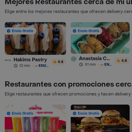
Mejores Restaurantes cerca de mi u
Elige entre los mejores restaurantes que ofrecen delivery cer
Envío Gratis
Envío Gratis
Anastasia Cookies
Hakims Pastry
4.8
4.8
51 min
·
ENVÍO GRATIS
12 min
·
ENVÍO GRATIS
Restaurantes con promociones cerc
Elige restaurantes que ofrecen promociones y hacen delivery
Envío Gratis
Envío Gratis