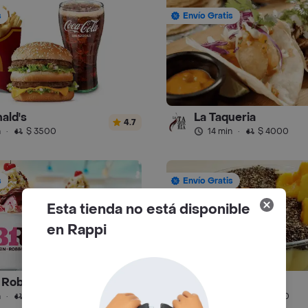
s
Envío Gratis
ald's
La Taqueria
4.7
n
·
$ 3500
14 min
·
$ 4000
s
Envío Gratis
Esta tienda no está disponible
en Rappi
 Robbins
Juice Place
4.7
n
·
$ 4000
51 min
·
$ 6500