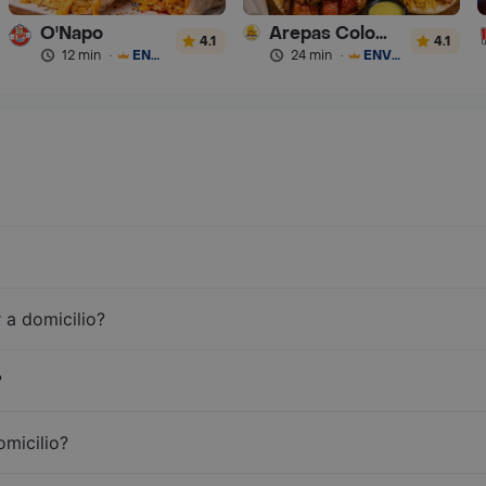
O'Napo
Arepas Colombianas Premium
4.1
4.1
12 min
·
ENVÍO GRATIS
24 min
·
ENVÍO GRATIS
 a domicilio?
?
omicilio?