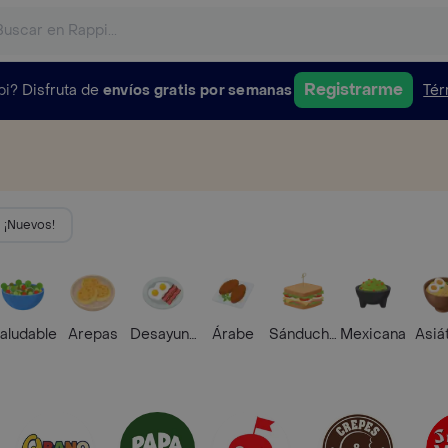
Registrarme
pi?
Disfruta de
envíos gratis por semanas
Tér
¡Nuevos!
aludable
Arepas
Desayunos
Árabe
Sánduches
Mexicana
Asiá