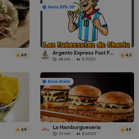
Hasta 33% Off
Argento Express Fast Food
4.9
4.3
44 min
·
$ 7000
Envío Gratis
La Hamburgueseria
4.9
4.9
51 min
·
$ 6000