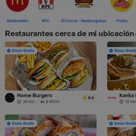
McDonald's
KFC
El Corral - Hamburguesa
Frisby
Restaurantes cerca de mi ubicación
Envío Gratis
Envío Grati
Home Burgers
Kanka 
4.6
24 min
·
$ 4000
12 mi
Envío Gratis
Envío Grati