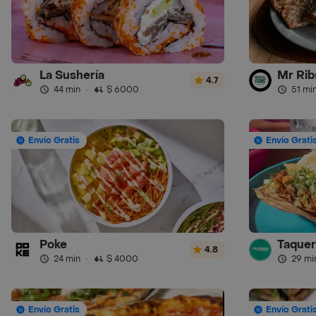
La Sushería
Mr Ribs
4.7
44 min
·
$ 6000
51 mi
Envío Gratis
Envío Grati
Poke
Taquer
4.8
24 min
·
$ 4000
29 mi
Envío Gratis
Envío Grati