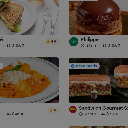
fé
Philippe
4.9
n
·
$ 4500
24 min
·
$ 4500
s
Envío Gratis
5
n
·
$ 4500
29 min
·
$ 5000