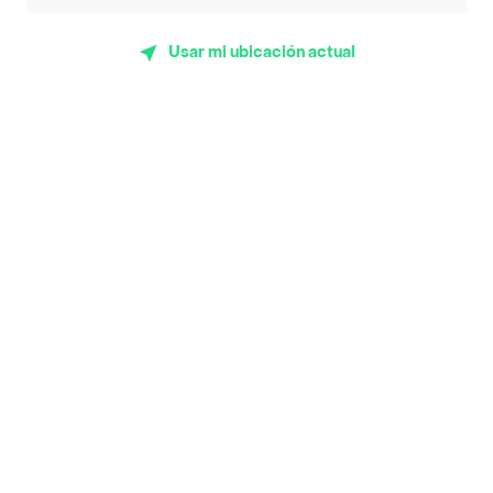
Subway
Usar mi ubicación actual
Top Marcas y Cadenas de Restaurantes
Encuéntranos en estos países
App Store
Google play
AppGallery
Pide tu comida favorita cerca de ti