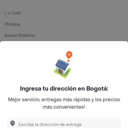
L´s Café
Philippe
Baskin Robbins
La Cesta
Mercari - Postres
Myriam Camhi Co
Magnifique
Ingresa tu dirección en Bogotá:
Empanaditas de Pipian - Empanadas
Mejor servicio, entregas más rápidas y los precios
Desayunadero de la 42
más convenientes!
Luisa Postres
Sopitas y Frijoladas