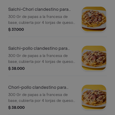
semi salado y nuestra salsa
clandestina
Salchi-Chori clandestino para
compartir
300 Gr de papas a la francesa de
base, cubierta por 4 lonjas de queso
doble crema gratinados, 1 salchicha
$ 37.000
casablanca y 1 chorizo de cerdo la
fazenda, espolvoreado por queso
semi salado y nuestra salsa
Salchi-pollo clandestino para
clandestina
compartir
300 Gr de papas a la francesa de
base, cubierta por 4 lonjas de queso
doble crema gratinados, 2 salchichas
$ 38.000
casablanca, 100 gr de pechuga
desmechada bañada en salsa
clandestina, espolvoreado por queso
Chori-pollo clandestino para
semi salado y nuestra salsa
compartir
300 Gr de papas a la francesa de
clandestina
base, cubierta por 4 lonjas de queso
doble crema gratinados, 2 chorizos
$ 38.000
de cerdo la fazenda, 100 gr de