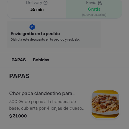
Delivery
Envío
Gratis
35 min
(nuevos usuarios)
Envío gratis en tu pedido
Disfruta este descuento en tu pedido y recíbelo
en minutos.
PAPAS
Bebidas
PAPAS
Choripapa clandestino para
compartir
300 Gr de papas a la francesa de
base, cubierta por 4 lonjas de queso
doble crema gratinados, 2 chorizos
$ 31.000
de cerdo la fazenda, espolvoreados
por queso semi salado y nuestra salsa