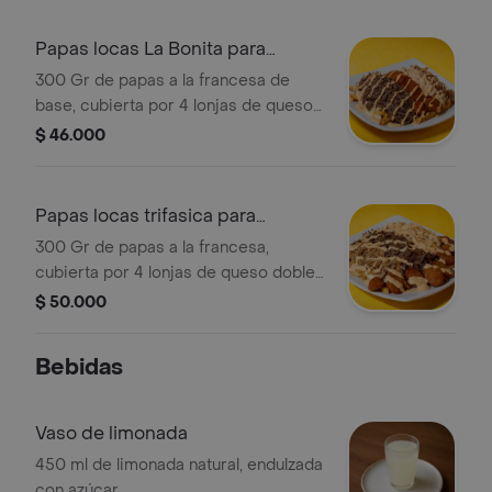
pechuga desmechada bañada en
salsa clandestina, espolvoreado por
Papas locas La Bonita para
queso semi salado y nuestra salsa
compartir
300 Gr de papas a la francesa de
clandestina
base, cubierta por 4 lonjas de queso
doble crema gratinados, 100 gr de
$ 46.000
pechuga desmechada bañada en
salsa clandestina, 100 gr de carne
desmechada sazonada receta
Papas locas trifasica para
secreta, 1 chorizo de cerdo la
compartir
300 Gr de papas a la francesa,
fazenda, doble porcion de tocineta y
cubierta por 4 lonjas de queso doble
nuestra salsa clandestina
crema, 100 gr de pechuga
$ 50.000
desmechada bañada en salsa,100 gr
de carne desmechada sazonada,1
Bebidas
chorizo de cerdo la fazenda, doble
porcion de tocineta y nuestra salsa
clandestina
Vaso de limonada
450 ml de limonada natural, endulzada
con azúcar