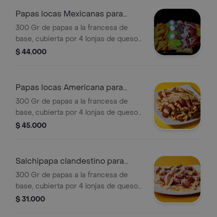
clandestina
Papas locas Mexicanas para
compartir
300 Gr de papas a la francesa de
base, cubierta por 4 lonjas de queso
cheedar, 120 gr de chicharron la
$ 44.000
fazenda,1 chorizo de cerdo la fazenda,
120 gr de guacamole levemente
picante, doritos, 3 huevos de codorniz
Papas locas Americana para
y nuestra salsa clandestina
compartir
300 Gr de papas a la francesa de
base, cubierta por 4 lonjas de queso
doble crema gratinados, 100 gr de
$ 45.000
pechuga desmechada bañada en
salsa clandestina,1 chorizo de cerdo
la fazenda,1 salchicha casablanca,120
Salchipapa clandestino para
gr de chicharron la fazenda y nuestra
compartir
300 Gr de papas a la francesa de
salsa clandestina
base, cubierta por 4 lonjas de queso
doble crema gratinados, 2 salchichas
$ 31.000
casablanca, espolvoreados por queso