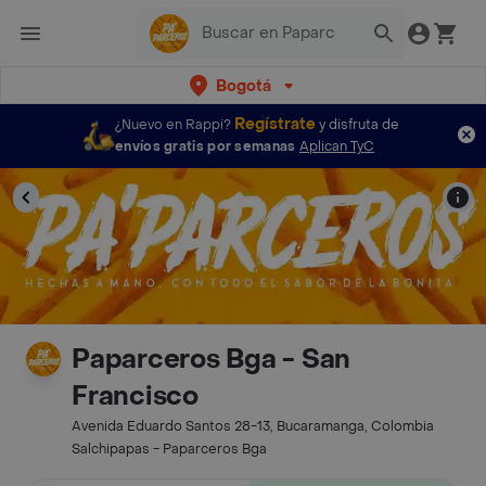
Bogotá
Regístrate
¿Nuevo en Rappi?
y disfruta de
envíos gratis por semanas
Aplican TyC
Paparceros Bga - San
Francisco
Avenida Eduardo Santos 28-13, Bucaramanga, Colombia
Salchipapas - Paparceros Bga