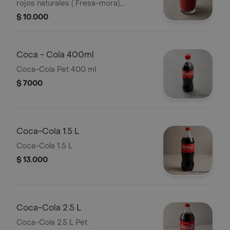
rojos naturales ( Fresa-mora),
endulzado levemente con azúcar
$ 10.000
Coca - Cola 400ml
Coca-Cola Pet 400 ml
$ 7000
Coca-Cola 1.5 L
Coca-Cola 1.5 L
$ 13.000
Coca-Cola 2.5 L
Coca-Cola 2.5 L Pet