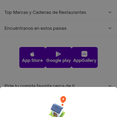
Top Marcas y Cadenas de Restaurantes
Encuéntranos en estos países
App Store
Google play
AppGallery
Pide tu comida favorita cerca de ti
Categorías