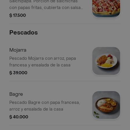
Salchipapa. Porción de salchichas
con papas fritas, cubierta con salsa
de tomate, mayonesa y mostaza.
$ 17.500
Pescados
Mojarra
Pescado Mojarra con arroz, papa
francesa y ensalada de la casa
$ 39.000
Bagre
Pescado Bagre con papa francesa,
arroz y ensalada de la casa
$ 40.000