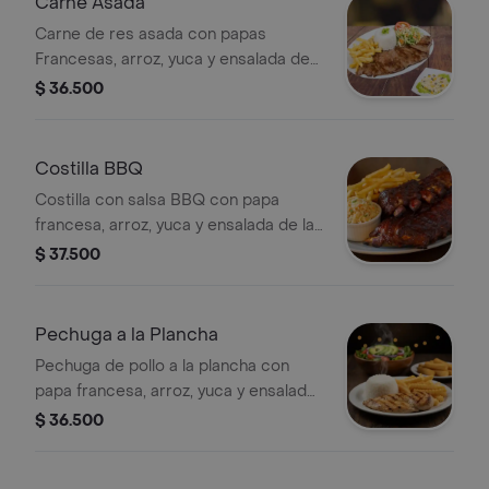
Carne Asada
Carne de res asada con papas
Francesas, arroz, yuca y ensalada de
la casa
$ 36.500
Costilla BBQ
Costilla con salsa BBQ con papa
francesa, arroz, yuca y ensalada de la
casa
$ 37.500
Pechuga a la Plancha
Pechuga de pollo a la plancha con
papa francesa, arroz, yuca y ensalada
de la casa
$ 36.500