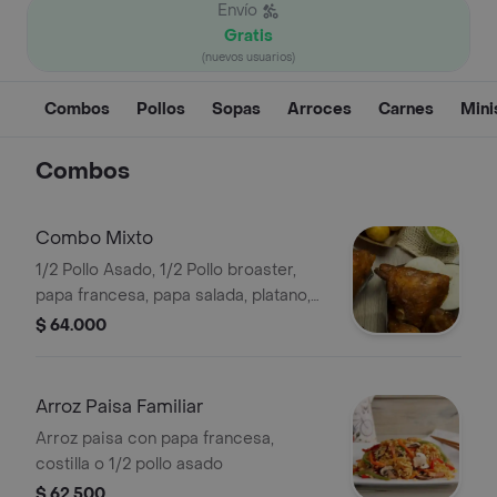
Envío
Gratis
(nuevos usuarios)
Combos
Pollos
Sopas
Arroces
Carnes
Mini
Combos
Combo Mixto
1/2 Pollo Asado, 1/2 Pollo broaster,
papa francesa, papa salada, platano,
yuca, arepa y gaseosa 1.5L
$ 64.000
Arroz Paisa Familiar
Arroz paisa con papa francesa,
costilla o 1/2 pollo asado
$ 62.500