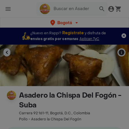
Bogotá
Regístrate
¿Nuevo en Rappi?
y disfruta de
envíos gratis por semanas
Aplican TyC
Asadero la Chispa Del Fogón -
Suba
Carrera 92 161-11, Bogotá, D.C., Colombia
Pollo - Asadero la Chispa Del Fogón