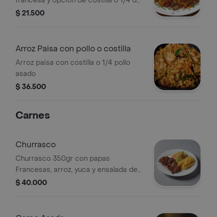
francesa y opción de costilla o 1/4 de
pollo asado.
$ 21.500
Arroz Paisa con pollo o costilla
Arroz paisa con costilla o 1/4 pollo
asado
$ 36.500
Carnes
Churrasco
Churrasco 350gr con papas
Francesas, arroz, yuca y ensalada de
la casa
$ 40.000