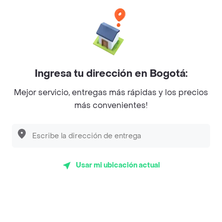
Categorías
Únete a Rappi
Ingresa tu dirección en Bogotá:
Sobre Rappi
Mejor servicio, entregas más rápidas y los precios
más convenientes!
Facebook
Twitter
Instagram
©
2026
Rappi Inc. All rights reserved.
Usar mi ubicación actual
Rappi S.A.S. --- NIT 900.843.898-9 --- Calle 63 # 16A-02
Bogotá D.C. --- notificacionesrappi@rappi.com