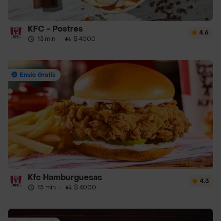
KFC - Postres
4.6
13 min
·
$ 4000
Envío Gratis
Kfc Hamburguesas
4.3
15 min
·
$ 4000