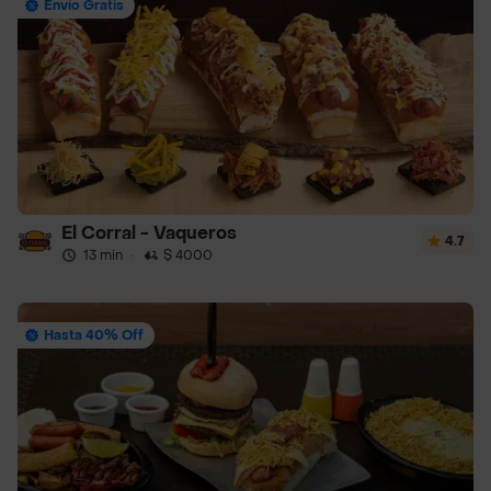
Envío Gratis
El Corral - Vaqueros
4.7
13 min
·
$ 4000
Hasta 40% Off