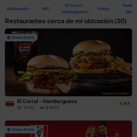
El Corral -
Sandwi
McDonald's
KFC
Frisby
Hamburguesa
Qban
Restaurantes cerca de mi ubicación
(30)
Envío Gratis
El Corral - Hamburguesa
4.7
13 min
·
$ 4000
Envío Gratis