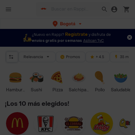
Bogotá
Regístrate
¿Nuevo en Rappi?
y disfruta de
envíos gratis por semanas
Aplican TyC
Relevancia
Promos
+ 4.5
35 mins
Hamburguesa
Sushi
Pizza
Salchipapas
Pollo
Saludable
¡Los 10 más elegidos!