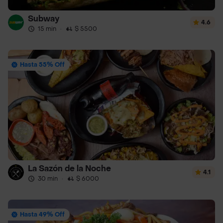
Subway
4.6
15 min
·
$ 5500
Hasta 55% Off
La Sazón de la Noche
4.1
30 min
·
$ 6000
Hasta 49% Off