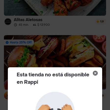
Alitas Aletosas
1.9
45 min
·
$ 13.900
Hasta 25% Off
Esta tienda no está disponible
en Rappi
El Corralito Del Sabor que Sabor
4.6
25 min
·
$ 6500