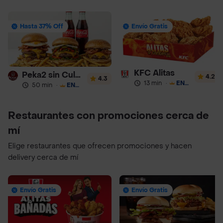
Hasta 37% Off
Envío Gratis
KFC Alitas
Peka2 sin Culpa Lourdes
4.2
4.3
13 min
·
ENVÍO GRATIS
50 min
·
ENVÍO GRATIS
Restaurantes con promociones cerca de
mí
Elige restaurantes que ofrecen promociones y hacen
delivery cerca de mí
Envío Gratis
Envío Gratis