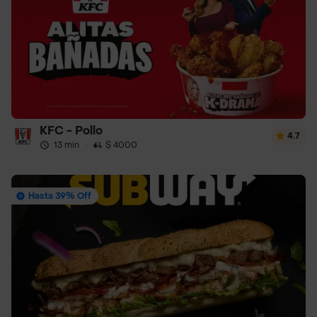
KFC - Pollo
4.7
13 min
·
$ 4000
Hasta 39% Off