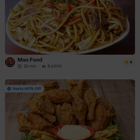
Mao Food
4
35 min
·
$ 6000
Hasta 40% Off