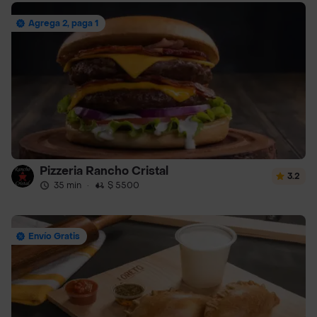
Agrega 2, paga 1
Pizzeria Rancho Cristal
3.2
35 min
·
$ 5500
Envío Gratis