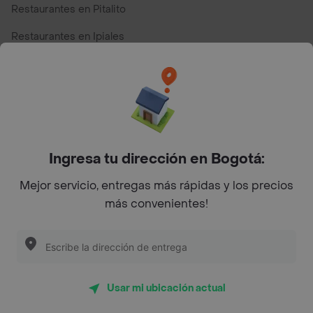
Restaurantes en Pitalito
Restaurantes en Ipiales
Restaurantes en San Andres
Restaurantes cerca de mi para pedir Comida a Domicilio -
Top Marcas y Cadenas de Restaurantes
Ingresa tu dirección en Bogotá:
Encuéntranos en estos países
Mejor servicio, entregas más rápidas y los precios
más convenientes!
App Store
Google play
AppGallery
Usar mi ubicación actual