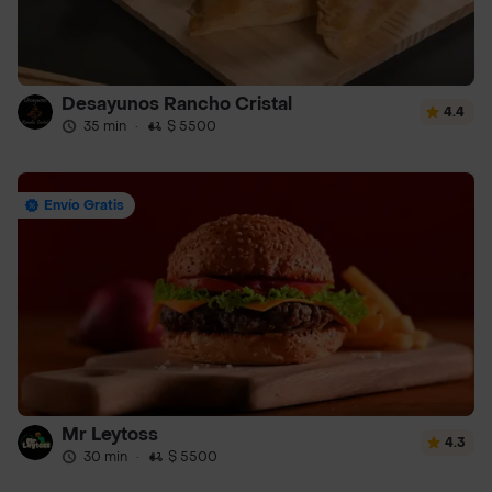
Desayunos Rancho Cristal
4.4
35 min
·
$ 5500
Envío Gratis
Mr Leytoss
4.3
30 min
·
$ 5500