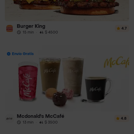
Burger King
4.7
15 min
·
$ 4500
Envío Gratis
Mcdonald's McCafé
4.8
13 min
·
$ 3500