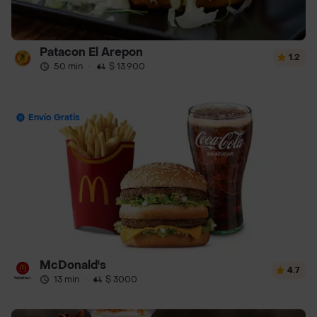
Patacon El Arepon
1.2
50 min
·
$ 13.900
Envío Gratis
McDonald's
4.7
13 min
·
$ 3000