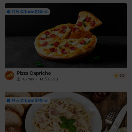
14% Off: mín $50mil
Pizza Capricho
3.8
45 min
·
$ 5500
14% Off: mín $40mil