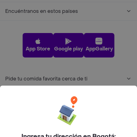
Encuéntranos en estos países
App Store
Google play
AppGallery
Pide tu comida favorita cerca de ti
Categorías
Únete a Rappi
Sobre Rappi
Ingresa tu dirección en Bogotá: