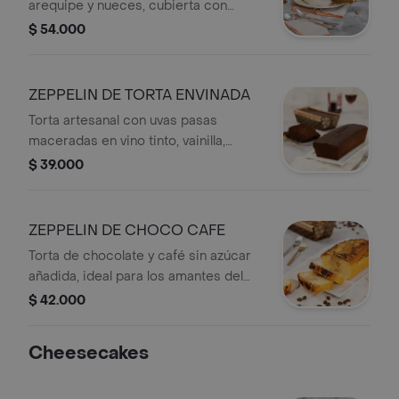
arequipe y nueces, cubierta con
crema de queso dulce, tamaño a
$ 54.000
elegir.
ZEPPELIN DE TORTA ENVINADA
Torta artesanal con uvas pasas
maceradas en vino tinto, vainilla,
canela y especias cálidas.
$ 39.000
ZEPPELIN DE CHOCO CAFE
Torta de chocolate y café sin azúcar
añadida, ideal para los amantes del
café.
$ 42.000
Cheesecakes