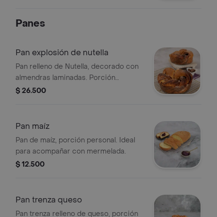
maracuyá, tamaño a elegir.
Panes
Pan explosión de nutella
Pan relleno de Nutella, decorado con
almendras laminadas. Porción
personal.
$ 26.500
Pan maíz
Pan de maíz, porción personal. Ideal
para acompañar con mermelada.
$ 12.500
Pan trenza queso
Pan trenza relleno de queso, porción