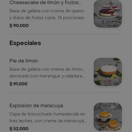
Cheesecake de limón y frutos
rojos
Base de galleta con crema de queso
y dulce de frutos rojos, 14 porciones.
$ 90.000
Especiales
Pie de limón
Base de galleta con crema de limón,
decorado con merengue y ralladura
de limón, 14 porciones.
$ 91.000
Explosión de maracuyá
Capa de bizcochuelo humedecida en
tres leches, con crema de maracuyá,
cubierta con chantilly y dulce de
$ 52.000