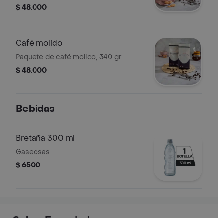
casa. Disfruta de su aroma auténtico.
$ 48.000
Café molido
Paquete de café molido, 340 gr.
$ 48.000
Bebidas
Bretaña 300 ml
Gaseosas
$ 6500