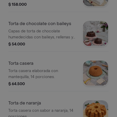
licores, 11 porciones.
$ 158.000
Torta de chocolate con baileys
Capas de torta de chocolate
humedecidas con baileys, rellenas y
cubiertas con ganache de chocolate
$ 54.000
al baileys, tamaño a elegir.
Torta casera
Torta casera elaborada con
mantequilla, 14 porciones.
$ 64.500
Torta de naranja
Torta casera con sabor a naranja, 14
porciones.