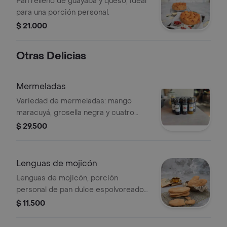
Pan relleno de guayaba y queso, ideal
para una porción personal.
$ 21.000
Otras Delicias
Mermeladas
Variedad de mermeladas: mango
maracuyá, grosella negra y cuatro
frutas rojas.
$ 29.500
Lenguas de mojicón
Lenguas de mojicón, porción
personal de pan dulce espolvoreado
con azúcar. Ideal para acompañar
$ 11.500
bebidas calientes.