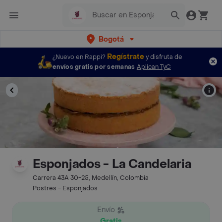
Bogotá
Regístrate
¿Nuevo en Rappi?
y disfruta de
envíos gratis por semanas
Aplican TyC
Esponjados - La Candelaria
Carrera 43A 30-25, Medellín, Colombia
Postres - Esponjados
Envío
Gratis