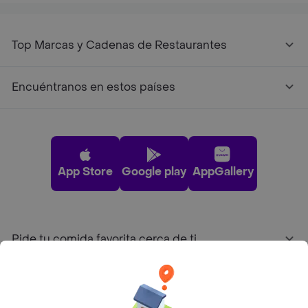
Top Marcas y Cadenas de Restaurantes
Encuéntranos en estos países
App Store
Google play
AppGallery
Pide tu comida favorita cerca de ti
Categorías