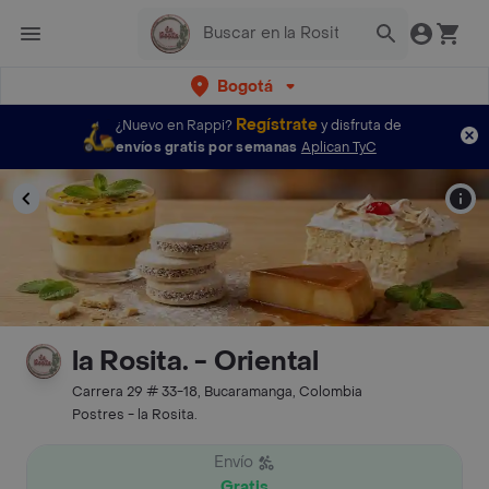
Bogotá
Regístrate
¿Nuevo en Rappi?
y disfruta de
envíos gratis por semanas
Aplican TyC
la Rosita. - Oriental
Carrera 29 # 33-18, Bucaramanga, Colombia
Postres - la Rosita.
Envío
Gratis