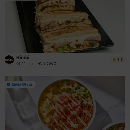
Bimbi
4.5
14 min
·
$ 6500
Envío Gratis