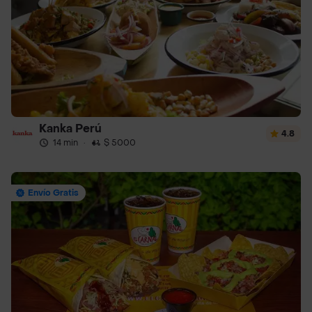
Kanka Perú
4.8
14 min
·
$ 5000
Envío Gratis