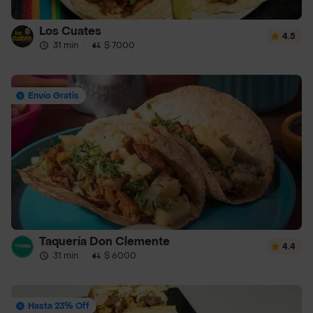
Los Cuates
4.5
31 min
·
$ 7000
Envío Gratis
Taquería Don Clemente
4.4
31 min
·
$ 6000
Hasta 23% Off