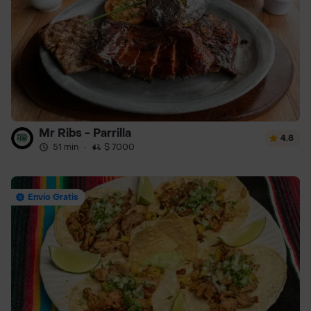
Mr Ribs - Parrilla
4.8
51 min
·
$ 7000
Envío Gratis