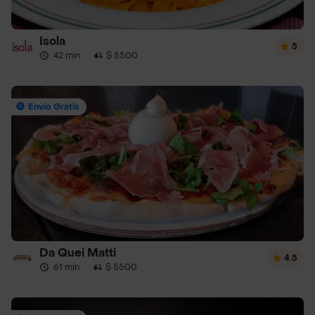
Isola
5
42 min
·
$ 5500
Envío Gratis
Da Quei Matti
4.5
61 min
·
$ 5500