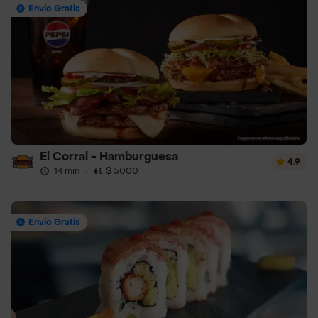
Envío Gratis
El Corral - Hamburguesa
4.9
14 min
·
$ 5000
Envío Gratis