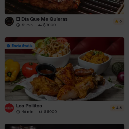
El Día Que Me Quieras
5
51 min
·
$ 7000
Envío Gratis
Los Pollitos
4.5
46 min
·
$ 8000