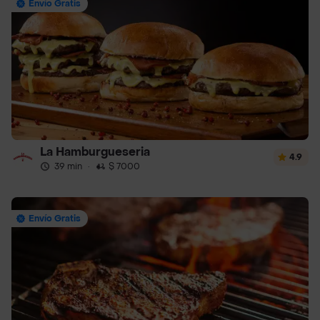
Envío Gratis
La Hamburgueseria
4.9
39 min
·
$ 7000
Envío Gratis