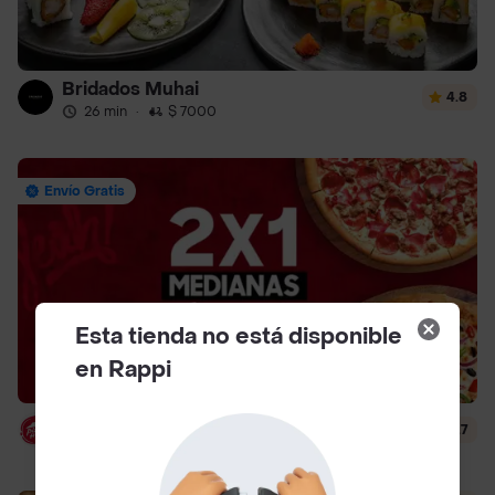
Bridados Muhai
4.8
26 min
·
$ 7000
Envío Gratis
Esta tienda no está disponible
en Rappi
Pizza Hut
4.7
16 min
·
$ 5500