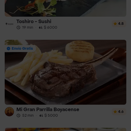
Toshiro - Sushi
4.8
19 min
·
$ 6000
Envío Gratis
Mi Gran Parrilla Boyacense
4.6
52 min
·
$ 5000