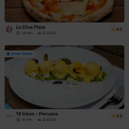
La Diva Pizza
4.5
14 min
·
$ 5000
Envío Gratis
14 Inkas - Peruana
4.2
41 min
·
$ 6500