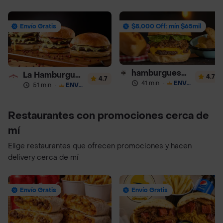
Envío Gratis
$8,000 Off: mín $65mil
hamburguesas Rustica (RDC)
La Hamburgueseria
4.7
4.7
41 min
·
ENVÍO GRATIS
51 min
·
ENVÍO GRATIS
Restaurantes con promociones cerca de
mí
Elige restaurantes que ofrecen promociones y hacen
delivery cerca de mí
Envío Gratis
Envío Gratis