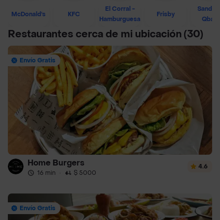
El Corral -
Sandwi
McDonald's
KFC
Frisby
Hamburguesa
Qban
Restaurantes cerca de mi ubicación
(30)
Envío Gratis
Home Burgers
4.6
16 min
·
$ 5000
Envío Gratis