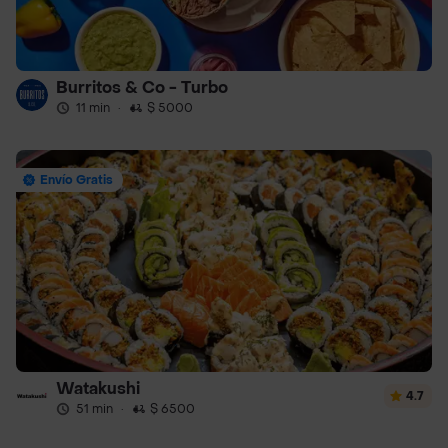
Burritos & Co - Turbo
11 min
·
$ 5000
Envío Gratis
Watakushi
4.7
51 min
·
$ 6500