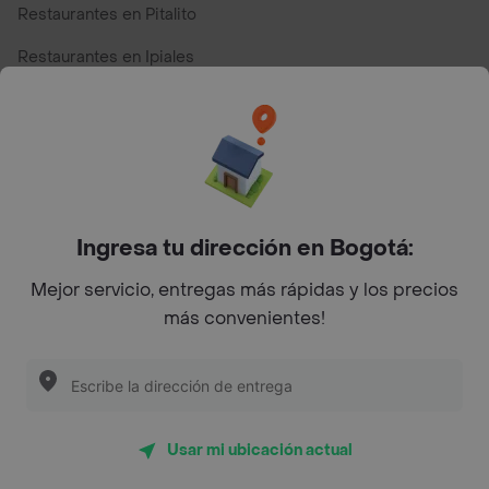
Restaurantes en Pitalito
Restaurantes en Ipiales
Restaurantes en San Andres
Restaurantes cerca de mi para pedir Comida a Domicilio -
Top Marcas y Cadenas de Restaurantes
Ingresa tu dirección en Bogotá:
Encuéntranos en estos países
Mejor servicio, entregas más rápidas y los precios
más convenientes!
App Store
Google play
AppGallery
Usar mi ubicación actual