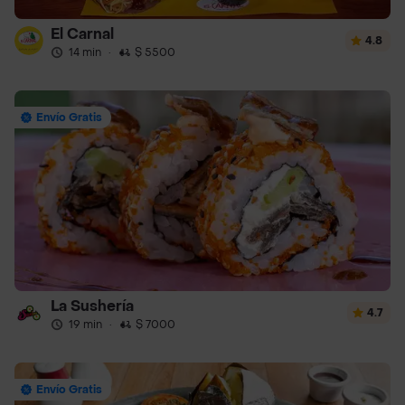
El Carnal
4.8
14 min
·
$ 5500
Envío Gratis
La Sushería
4.7
19 min
·
$ 7000
Envío Gratis