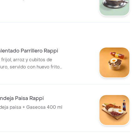
entado Parrillero Rappi
frijol, arroz y cubitos de
uro, servido con huevo frito
companado de 100 g de carne
parrilla + gaseosa400
deja Paisa Rappi
eja paisa + Gaseosa 400 ml