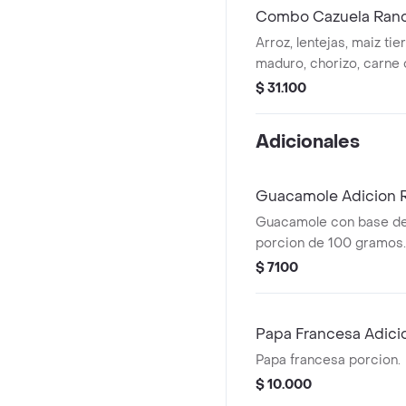
Combo Cazuela Ranc
Arroz, lentejas, maiz tie
maduro, chorizo, carne 
Gaseosa 400 ml
$ 31.100
Adicionales
Guacamole Adicion 
Guacamole con base de
porcion de 100 gramos.
$ 7100
Papa Francesa Adici
Papa francesa porcion.
$ 10.000