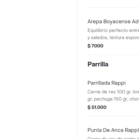
Arepa Boyacense Adi
Equilibrio perfecto ent
y salados, textura espo
corteza firme
$ 7000
Parrilla
Parrillada Rappi
Carne de res 100 gr, l
gr, pechuga 150 gr, chor
papa parrilla y arepa.
$ 51.000
Punta De Anca Rappi