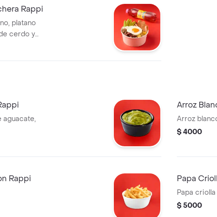
hera Rappi
rno, platano
de cerdo y
Rappi
Arroz Blan
 aguacate,
Arroz blanc
$ 4000
on Rappi
Papa Criol
Papa crioll
$ 5000