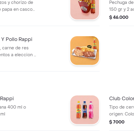
zos y chorizo de
Pechuga de 
 papa en cascos,
150 gr y 2 
 Gaseosa 400 ml.
gaseosa pe
$ 46.000
Y Pollo Rappi
, carne de res
ntos a eleccion +
 Rappi
Club Colo
ana 400 ml o
Tipo de cerv
 ml
origen: Col
$ 7000