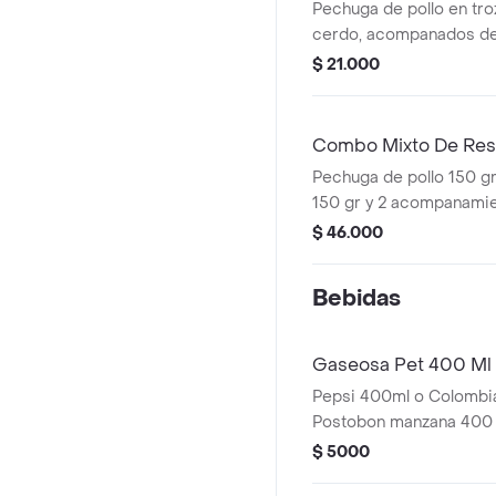
Pechuga de pollo en tro
cerdo, acompanados de
moneditas de platano y
$ 21.000
Combo Mixto De Res 
Pechuga de pollo 150 gr
150 gr y 2 acompanamie
gaseosa pet 400 mL
$ 46.000
Bebidas
Gaseosa Pet 400 Ml
Pepsi 400ml o Colombi
Postobon manzana 400
$ 5000