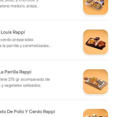
s, pollo, 2 chorizos, 2
platano maduro, arepa
papas a la francesa y papa
 2 vasos de gaseosa 400 ml
 Louis Rappi
e cerdo preparadas
 la parrilla y caramelizadas
q.
a Parrilla Rappi
ilete 275 gr acompanado de
a y vegetales salteados.
to De Pollo Y Cerdo Rappi