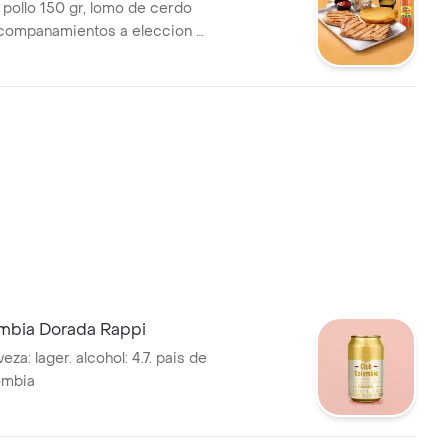
pollo 150 gr, lomo de cerdo
acompanamientos a eleccion +
t 400 mL
mbia Dorada Rappi
eza: lager. alcohol: 4.7. pais de
ombia