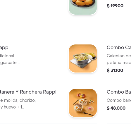
$ 19.900
appi
Combo Cal
icional
Calentao de 
guacate,
platano mad
che y mazorca.
encima y a
$ 31.100
de res a la 
anera Y Ranchera Rappi
Combo Ban
ne molida, chorizo,
Combo band
 y huevo + 1
$ 48.000
oz, lomo de cerdo,