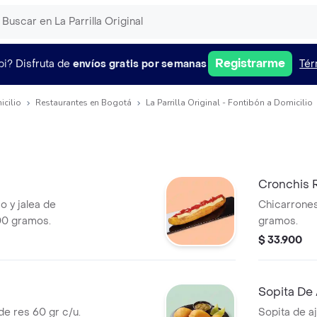
Registrarme
pi?
Disfruta de
envíos gratis por semanas
Tér
icilio
Restaurantes en Bogotá
La Parrilla Original - Fontibón a Domicilio
i
Cronchis 
o y jalea de
Chicarrones
00 gramos.
gramos.
$ 33.900
Sopita De 
e res 60 gr c/u.
Sopita de a