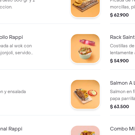
grueso 300 gr y 2
Picada de re
ccion.
morcillas, 
boyacense, 
$ 62.900
salada + de
llo Rappi
Rack Saint
eada al wok con
Costillas d
jonjoli, servido
lentamente a
z blanco, papas a
en salsa bb
$ 54.900
L
Salmon A L
on y ensalada
Salmon en f
papa parrill
$ 63.500
nal Rappi
Combo Mix