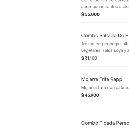
Carne de res de corte 
acompanamientos a ele
$ 55.000
Combo Saltado De Po
Trozos de pechuga salt
vegetales, salsa soya y a
sobre una cama de arro
$ 31.100
la francesa y pet 400 m
Mojarra Frita Rappi
Mojarra frita con patac
$ 45.900
Combo Picada Perso