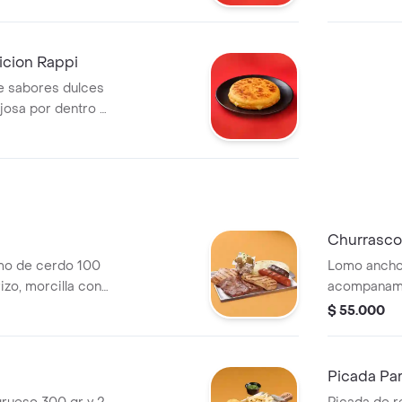
cion Rappi
re sabores dulces
njosa por dentro y
Churrasco
omo de cerdo 100
Lomo ancho 
izo, morcilla con
acompanami
$ 55.000
Picada Pa