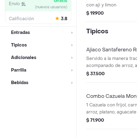
Gratis
Envío
con aji y limon
(nuevos usuarios)
$ 19.900
Calificación
3.8
Tipicos
Entradas
Tipicos
Ajiaco Santafereno R
Adicionales
Servido a la manera trad
acompanado de arroz, a
Parrilla
alcaparras, crema de le
$ 37.500
Bebidas
Combo Cazuela Mont
1 Cazuela con frijol, car
arroz, platano, aguacate
cazuela con lenteja, arr
$ 71.900
chorizo