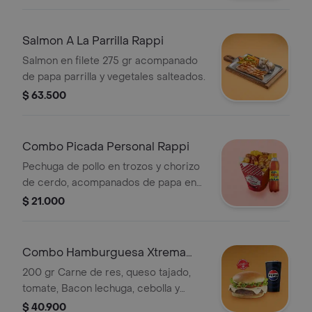
Salmon A La Parrilla Rappi
Salmon en filete 275 gr acompanado
de papa parrilla y vegetales salteados.
$ 63.500
Combo Picada Personal Rappi
Pechuga de pollo en trozos y chorizo
de cerdo, acompanados de papa en
cascos, moneditas de platano y
$ 21.000
Gaseosa 400 ml.
Combo Hamburguesa Xtrema
Rappi
200 gr Carne de res, queso tajado,
tomate, Bacon lechuga, cebolla y
salsas + gaseosa pet 400 mL
$ 40.900