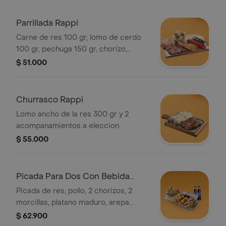
Parrillada Rappi
Carne de res 100 gr, lomo de cerdo
100 gr, pechuga 150 gr, chorizo,
morcilla con papa parrilla y arepa.
$ 51.000
Churrasco Rappi
Lomo ancho de la res 300 gr y 2
acompanamientos a eleccion.
$ 55.000
Picada Para Dos Con Bebida
Rappi
Picada de res, pollo, 2 chorizos, 2
morcillas, platano maduro, arepa
boyacense, papas a la francesa y
$ 62.900
papa salada + de 2 vasos de gaseosa