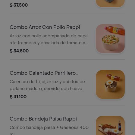
alcaparras, crema de leche y
$ 37.500
mazorca.
Combo Arroz Con Pollo Rappi
Arroz con pollo acompanado de papa
a la francesa y ensalada de tomate y
lechuga + gaseosa 400 pet
$ 34.500
Combo Calentado Parrillero
Rappi
Calentao de frijol, arroz y cubitos de
platano maduro, servido con huevo
frito encima y acompanado de 100 g
$ 31.100
de carne de res a la parrilla +
gaseosa400
Combo Bandeja Paisa Rappi
Combo bandeja paisa + Gaseosa 400
ml