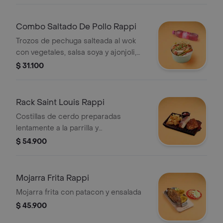
400 ml
Combo Saltado De Pollo Rappi
Trozos de pechuga salteada al wok
con vegetales, salsa soya y ajonjoli,
servido sobre una cama de arroz
$ 31.100
blanco, papas a la francesa y pet 400
mL
Rack Saint Louis Rappi
Costillas de cerdo preparadas
lentamente a la parrilla y
caramelizadas en salsa bbq.
$ 54.900
Mojarra Frita Rappi
Mojarra frita con patacon y ensalada
$ 45.900