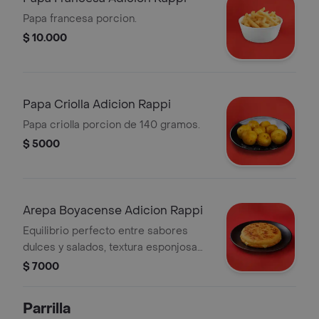
Papa francesa porcion.
$ 10.000
Papa Criolla Adicion Rappi
Papa criolla porcion de 140 gramos.
$ 5000
Arepa Boyacense Adicion Rappi
Equilibrio perfecto entre sabores
dulces y salados, textura esponjosa
por dentro y corteza firme
$ 7000
Parrilla