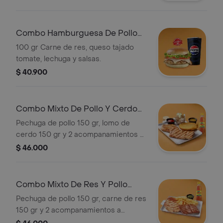
Combo Hamburguesa De Pollo
Rappi
100 gr Carne de res, queso tajado
tomate, lechuga y salsas.
$ 40.900
Combo Mixto De Pollo Y Cerdo
Rappi
Pechuga de pollo 150 gr, lomo de
cerdo 150 gr y 2 acompanamientos a
eleccion + gaseosa pet 400 mL
$ 46.000
Combo Mixto De Res Y Pollo
Rappi
Pechuga de pollo 150 gr, carne de res
150 gr y 2 acompanamientos a
eleccion + gaseosa pet 400 mL