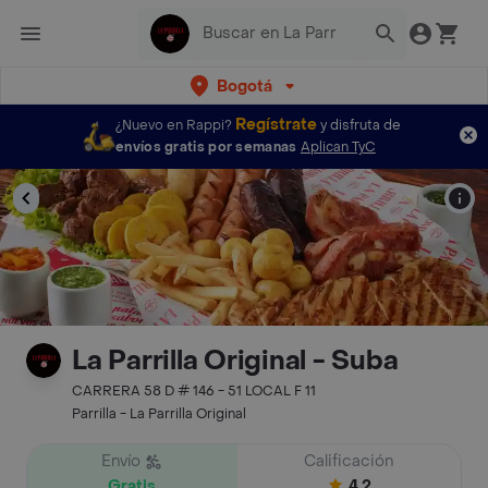
Bogotá
Regístrate
¿Nuevo en Rappi?
y disfruta de
envíos gratis por semanas
Aplican TyC
La Parrilla Original - Suba
CARRERA 58 D # 146 - 51 LOCAL F 11
Parrilla - La Parrilla Original
Envío
Calificación
Gratis
4.2