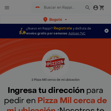
Bogotá
Regístrate
¿Nuevo en Rappi?
y disfruta de
envíos gratis por semanas
Aplican TyC
2 Pizza Mil cerca de mi ubicación
Ingresa tu dirección
para
pedir en
Pizza Mil cerca de
mi ubicación
¡Nosotros te