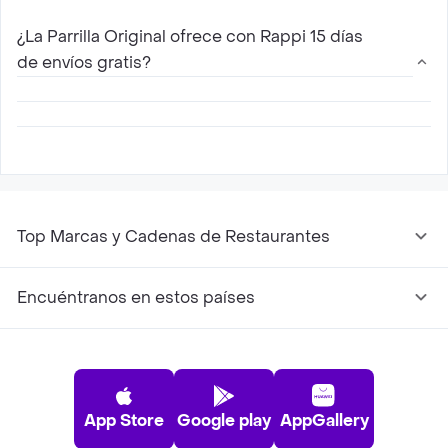
con Rappi. Solo elige tu restaurante de La
¿La Parrilla Original ofrece con Rappi 15 días
Parrilla Original mas cercano, escoge entre las
de envíos gratis?
diferentes opciones de menú que ofrece ,
agregalas al carrito y paga online
Sí, para todos los nuevos usuarios Rappi ofrece
15 días de envíos gratis con La Parrilla Original
Top Marcas y Cadenas de Restaurantes
Encuéntranos en estos países
App Store
Google play
AppGallery