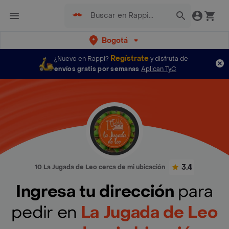
Bogotá
Regístrate
¿Nuevo en Rappi?
y disfruta de
envíos gratis por semanas
Aplican TyC
3.4
10 La Jugada de Leo cerca de mi ubicación
Ingresa tu dirección
para
pedir en
La Jugada de Leo