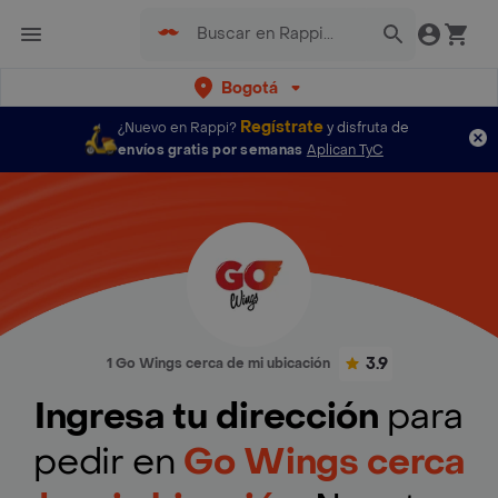
Bogotá
Regístrate
¿Nuevo en Rappi?
y disfruta de
envíos gratis por semanas
Aplican TyC
3.9
1 Go Wings cerca de mi ubicación
Ingresa tu dirección
para
pedir en
Go Wings cerca