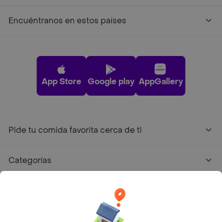
Encuéntranos en estos países
App Store
Google play
AppGallery
Pide tu comida favorita cerca de ti
Categorías
Únete a Rappi
Sobre Rappi