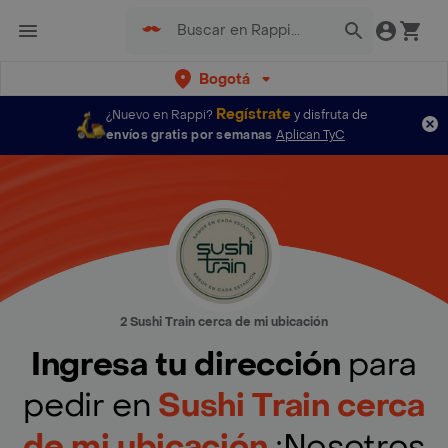
Bogotá
Regístrate
¿Nuevo en Rappi?
y disfruta de
envíos gratis por semanas
Aplican TyC
2 Sushi Train cerca de mi ubicación
Ingresa tu dirección
para
pedir en
Sushi Train cerca
de mi ubicación
¡Nosotros