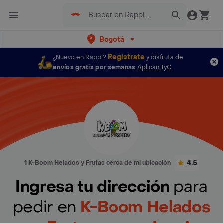
Bogotá
Regístrate
¿Nuevo en Rappi?
y disfruta de
envíos gratis por semanas
Aplican TyC
4.5
1 K-Boom Helados y Frutas cerca de mi ubicación
Ingresa tu dirección
para
pedir en
K-Boom Helados