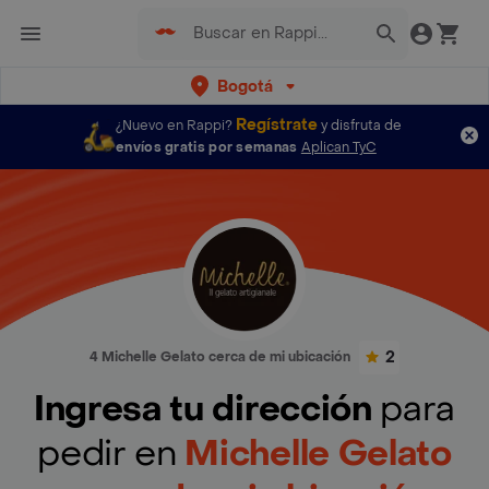
Bogotá
Regístrate
¿Nuevo en Rappi?
y disfruta de
envíos gratis por semanas
Aplican TyC
2
4 Michelle Gelato cerca de mi ubicación
Ingresa tu dirección
para
pedir en
Michelle Gelato