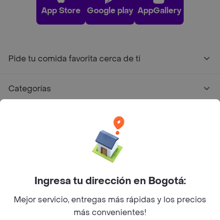
App Store
Google play
AppGallery
Pide tu comida favorita cerca de ti
Categorías
Únete a Rappi
Sobre Rappi
Facebook
Twitter
Instagram
Ingresa tu dirección en Bogotá:
Mejor servicio, entregas más rápidas y los precios
©
2026
Rappi Inc. All rights reserved.
más convenientes!