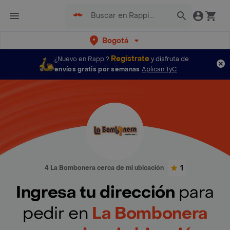
Bogotá
Regístrate
¿Nuevo en Rappi?
y disfruta de
envíos gratis por semanas
Aplican TyC
1
4 La Bombonera cerca de mi ubicación
Ingresa tu dirección
para
pedir en
La Bombonera