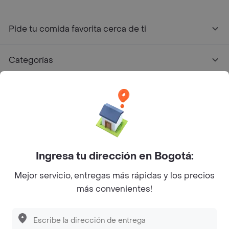
Pide tu comida favorita cerca de ti
Categorías
Únete a Rappi
Sobre Rappi
Facebook
Twitter
Instagram
Ingresa tu dirección en Bogotá:
Mejor servicio, entregas más rápidas y los precios
©
2026
Rappi Inc. All rights reserved.
más convenientes!
Descubre las
PROMOCIONES
que tenemos
para ti