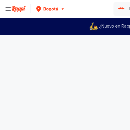
Bogotá
¿Nuevo en Rap