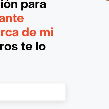
ción
para
ante
erca de mi
os te lo