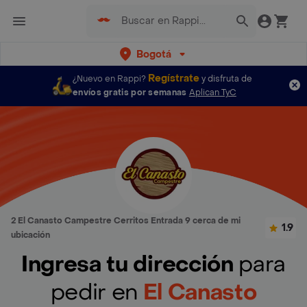
Bogotá
Regístrate
¿Nuevo en Rappi?
y disfruta de
envíos gratis por semanas
Aplican TyC
2 El Canasto Campestre Cerritos Entrada 9 cerca de mi
1.9
ubicación
Ingresa tu dirección
para
pedir en
El Canasto