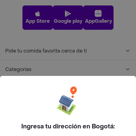
App Store
Google play
AppGallery
Pide tu comida favorita cerca de ti
Categorías
Únete a Rappi
Sobre Rappi
Facebook
Twitter
Instagram
Ingresa tu dirección en Bogotá: