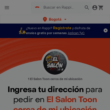
Bogotá
Regístrate
¿Nuevo en Rappi?
y disfruta de
envíos gratis por semanas
Aplican TyC
1 El Salon Toon cerca de mi ubicación
Ingresa tu dirección
para
pedir en
El Salon Toon
cerca de mi ubicación