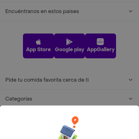
Encuéntranos en estos países
App Store
Google play
AppGallery
Pide tu comida favorita cerca de ti
Categorías
Únete a Rappi
Sobre Rappi