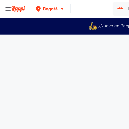
Bogotá
¿Nuevo en Rap