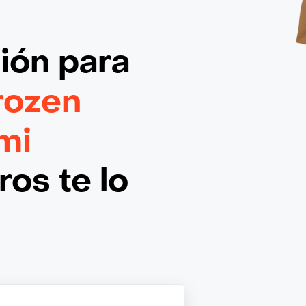
ción
para
rozen
mi
os te lo