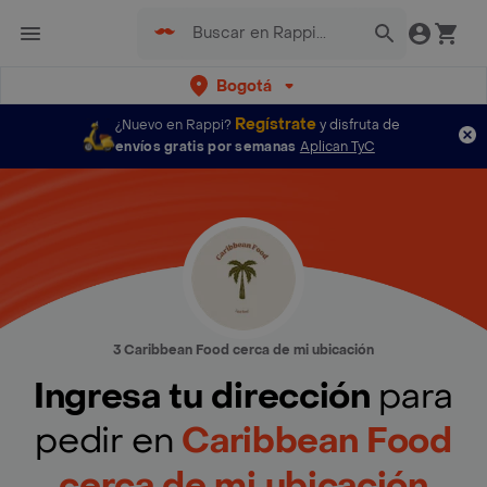
Bogotá
Regístrate
¿Nuevo en Rappi?
y disfruta de
envíos gratis por semanas
Aplican TyC
3 Caribbean Food cerca de mi ubicación
Ingresa tu dirección
para
pedir en
Caribbean Food
cerca de mi ubicación