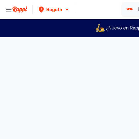
Bogotá
¿Nuevo en Rap