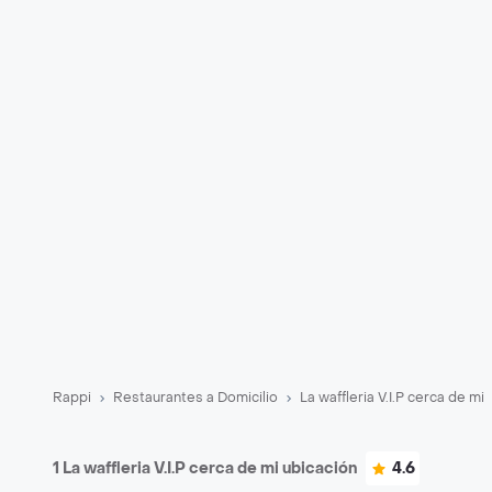
Rappi
Restaurantes a Domicilio
La waffleria V.I.P cerca de mi
1 La waffleria V.I.P cerca de mi ubicación
4.6