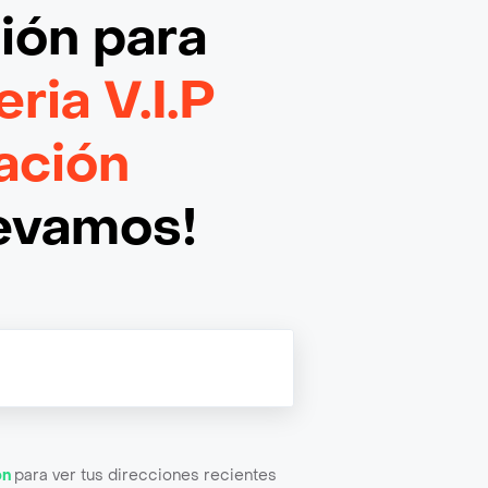
ción
para
eria V.I.P
ación
levamos!
ón
para ver tus direcciones recientes