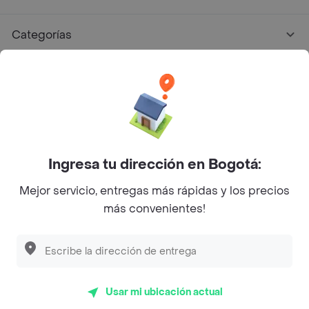
Categorías
Únete a Rappi
Sobre Rappi
Facebook
Twitter
Instagram
Ingresa tu dirección en Bogotá:
Mejor servicio, entregas más rápidas y los precios
©
2026
Rappi Inc. All rights reserved.
más convenientes!
Descubre las
PROMOCIONES
que tenemos
para ti
Rappi S.A.S. --- NIT 900.843.898-9 --- Calle 63 # 16A-02
Bogotá D.C. --- notificacionesrappi@rappi.com
Usar mi ubicación actual