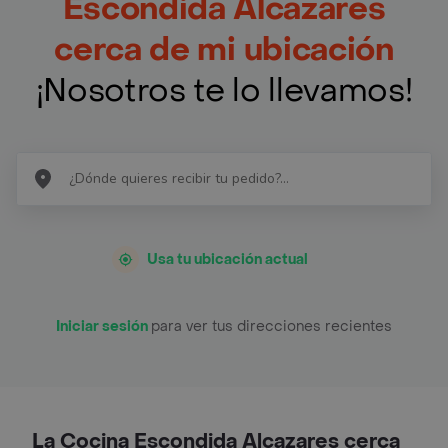
Escondida Alcazares
cerca de mi ubicación
¡Nosotros te lo llevamos!
Usa tu ubicación actual
Iniciar sesión
para ver tus direcciones recientes
La Cocina Escondida Alcazares cerca