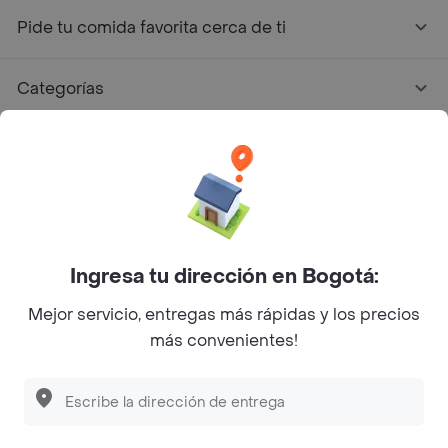
Pide tu comida favorita cerca de ti
Categorías
Únete a Rappi
Sobre Rappi
Facebook
Twitter
Instagram
Ingresa tu dirección en Bogotá:
Mejor servicio, entregas más rápidas y los precios
©
2026
Rappi Inc. All rights reserved.
más convenientes!
Descubre las
PROMOCIONES
que tenemos
para ti
Rappi S.A.S. --- NIT 900.843.898-9 --- Calle 63 # 16A-02
Bogotá D.C. --- notificacionesrappi@rappi.com