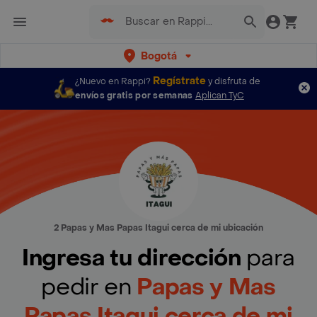
Bogotá
Regístrate
¿Nuevo en Rappi?
y disfruta de
envíos gratis por semanas
Aplican TyC
2 Papas y Mas Papas Itagui cerca de mi ubicación
Ingresa tu dirección
para
pedir en
Papas y Mas
Papas Itagui cerca de mi