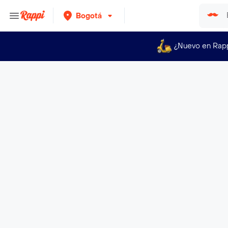
Bogotá
¿Nuevo en Rap