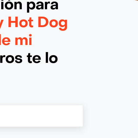
ción
para
y Hot Dog
de mi
os te lo