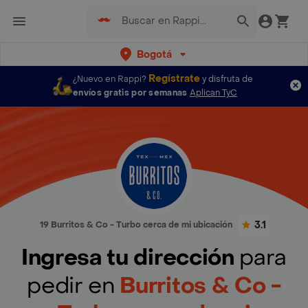
Bogotá
Regístrate
¿Nuevo en Rappi?
y disfruta de
envíos gratis por semanas
Aplican TyC
3.1
19 Burritos & Co - Turbo cerca de mi ubicación
Ingresa tu dirección
para
pedir en
Burritos & Co -