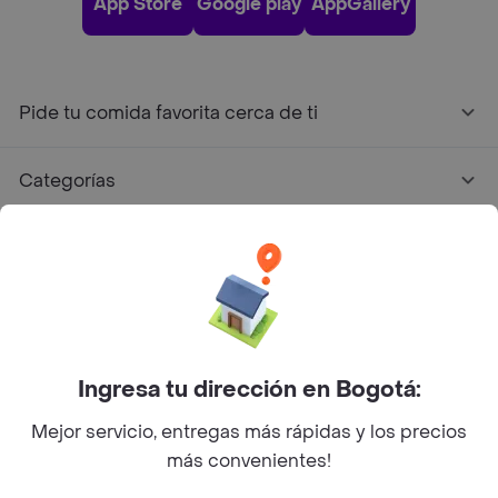
App Store
Google play
AppGallery
Pide tu comida favorita cerca de ti
Categorías
Únete a Rappi
Sobre Rappi
Facebook
Twitter
Instagram
Ingresa tu dirección en Bogotá:
Mejor servicio, entregas más rápidas y los precios
©
2026
Rappi Inc. All rights reserved.
más convenientes!