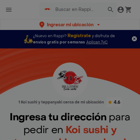
Ingresar mi ubicación
Regístrate
¿Nuevo en Rappi?
y disfruta de
envíos gratis por semanas
Aplican TyC
4.6
1 Koi sushi y teppanyaki cerca de mi ubicación
Ingresa tu dirección
para
pedir en
Koi sushi y