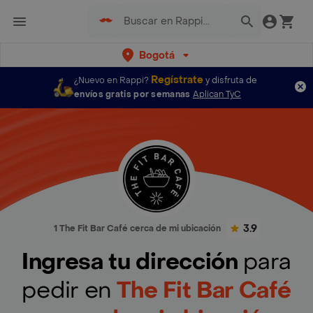
Bogotá
Regístrate
¿Nuevo en Rappi?
y disfruta de
envíos gratis por semanas
Aplican TyC
3.9
1 The Fit Bar Café cerca de mi ubicación
Ingresa tu dirección
para
pedir en
The Fit Bar Café