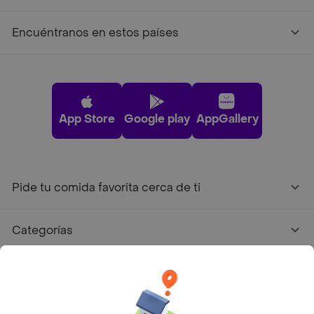
Encuéntranos en estos países
App Store
Google play
AppGallery
Pide tu comida favorita cerca de ti
Categorías
Únete a Rappi