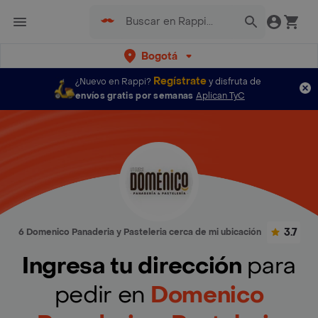
Bogotá
Regístrate
¿Nuevo en Rappi?
y disfruta de
envíos gratis por semanas
Aplican TyC
3.7
6 Domenico Panaderia y Pasteleria cerca de mi ubicación
Ingresa tu dirección
para
pedir en
Domenico