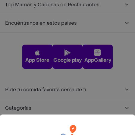
Top Marcas y Cadenas de Restaurantes
Encuéntranos en estos países
App Store
Google play
AppGallery
Pide tu comida favorita cerca de ti
Categorías
Únete a Rappi