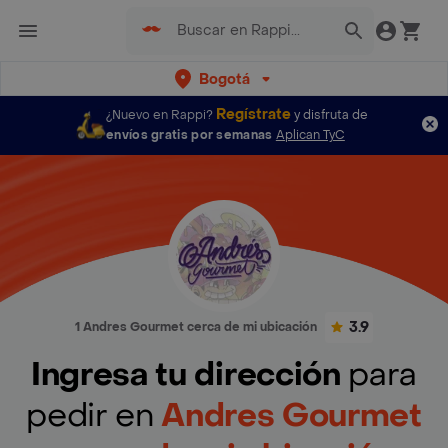
Bogotá
Regístrate
¿Nuevo en Rappi?
y disfruta de
envíos gratis por semanas
Aplican TyC
3.9
1 Andres Gourmet cerca de mi ubicación
Ingresa tu dirección
para
pedir en
Andres Gourmet