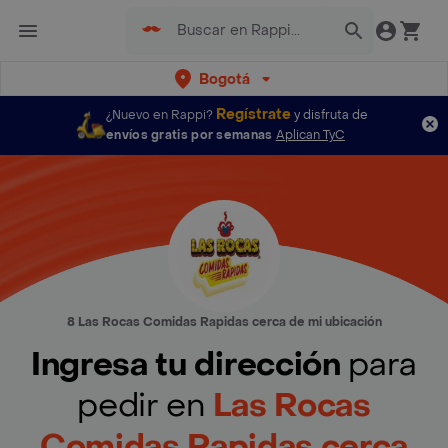
Bogotá
Regístrate
¿Nuevo en Rappi?
y disfruta de
envíos gratis por semanas
Aplican TyC
8 Las Rocas Comidas Rapidas cerca de mi ubicación
Ingresa tu dirección
para
pedir en
Las Rocas
Comidas Rapidas cerca