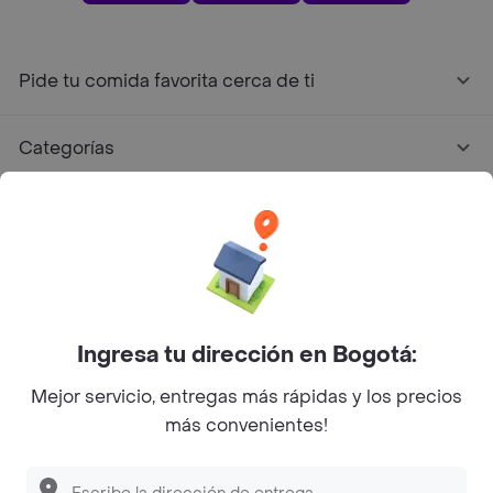
Pide tu comida favorita cerca de ti
Categorías
Únete a Rappi
Sobre Rappi
Facebook
Twitter
Instagram
Ingresa tu dirección en Bogotá:
Mejor servicio, entregas más rápidas y los precios
©
2026
Rappi Inc. All rights reserved.
más convenientes!
Descubre las
PROMOCIONES
que tenemos
para ti