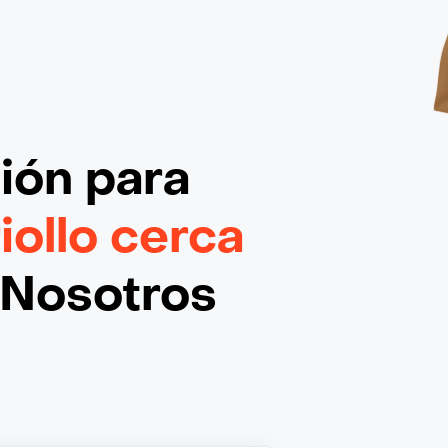
ción
para
iollo cerca
¡Nosotros