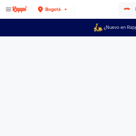
Bogotá
¿Nuevo en Rap