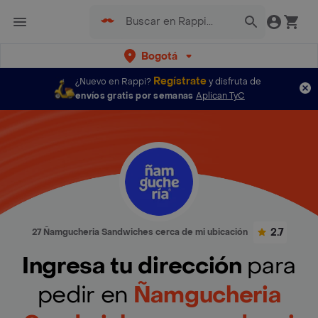
Bogotá
Regístrate
¿Nuevo en Rappi?
y disfruta de
envíos gratis por semanas
Aplican TyC
2.7
27 Ñamgucheria Sandwiches cerca de mi ubicación
Ingresa tu dirección
para
pedir en
Ñamgucheria