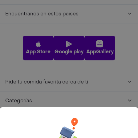
Encuéntranos en estos países
App Store
Google play
AppGallery
Pide tu comida favorita cerca de ti
Categorías
Únete a Rappi