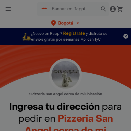
Bogotá
Regístrate
¿Nuevo en Rappi?
y disfruta de
envíos gratis por semanas
Aplican TyC
1 Pizzeria San Angel cerca de mi ubicación
Ingresa tu dirección
para
pedir en
Pizzeria San
Angel cerca de mi