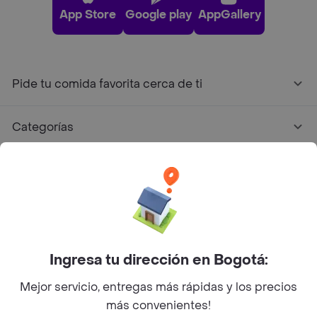
App Store
Google play
AppGallery
Pide tu comida favorita cerca de ti
Categorías
Únete a Rappi
Sobre Rappi
Facebook
Twitter
Instagram
Ingresa tu dirección en Bogotá:
Mejor servicio, entregas más rápidas y los precios
©
2026
Rappi Inc. All rights reserved.
más convenientes!