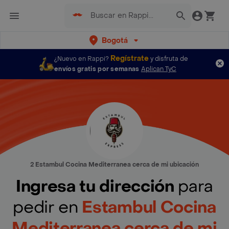
Bogotá
Regístrate
¿Nuevo en Rappi?
y disfruta de
envíos gratis por semanas
Aplican TyC
2 Estambul Cocina Mediterranea cerca de mi ubicación
Ingresa tu dirección
para
pedir en
Estambul Cocina
Mediterranea cerca de mi