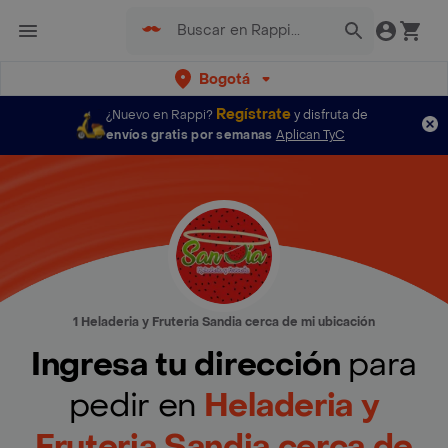
Bogotá
Regístrate
¿Nuevo en Rappi?
y disfruta de
envíos gratis por semanas
Aplican TyC
1 Heladeria y Fruteria Sandia cerca de mi ubicación
Ingresa tu dirección
para
pedir en
Heladeria y
Fruteria Sandia cerca de